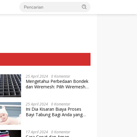
25 April 2024
0 Komentar
Mengetahui Perbedaan Bondek
dan Wiremesh: Pilih Wiremesh
Terbaik dari Baja Utama Steel
25 April 2024
0 Komentar
Ini Dia Kisaran Biaya Proses
Bayi Tabung Bagi Anda yang
Ingin Memiliki Keturunan dengan
Cara IVF
17 April 2024
0 Komentar
Cara Cepat dan Aman