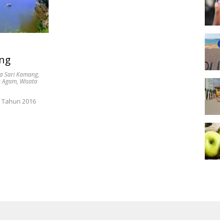
ang
ta Sari Kamang
,
a Agam
,
Wisata
a Tahun 2016