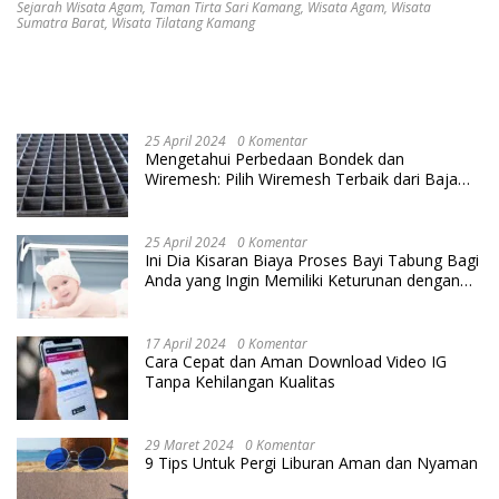
Sejarah Wisata Agam
,
Taman Tirta Sari Kamang
,
Wisata Agam
,
Wisata
Sumatra Barat
,
Wisata Tilatang Kamang
25 April 2024
0 Komentar
Mengetahui Perbedaan Bondek dan
Wiremesh: Pilih Wiremesh Terbaik dari Baja
Utama Steel
25 April 2024
0 Komentar
Ini Dia Kisaran Biaya Proses Bayi Tabung Bagi
Anda yang Ingin Memiliki Keturunan dengan
Cara IVF
17 April 2024
0 Komentar
Cara Cepat dan Aman Download Video IG
Tanpa Kehilangan Kualitas
29 Maret 2024
0 Komentar
9 Tips Untuk Pergi Liburan Aman dan Nyaman