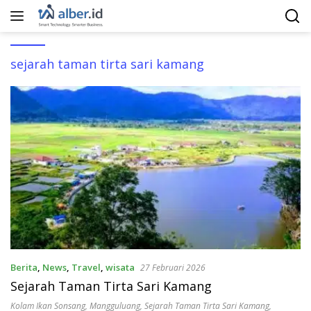
Langsung
ke
konten
sejarah taman tirta sari kamang
Berita
,
News
,
Travel
,
wisata
27 Februari 2026
Sejarah Taman Tirta Sari Kamang
Kolam Ikan Sonsang
,
Mangguluang
,
Sejarah Taman Tirta Sari Kamang
,