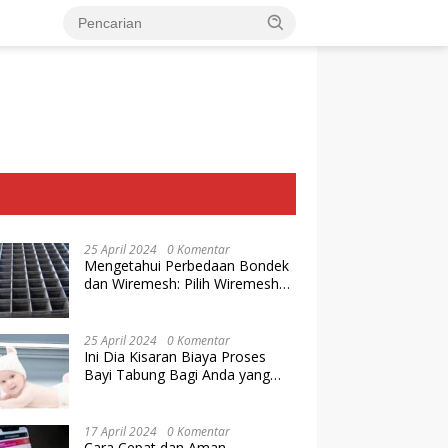
25 April 2024
0 Komentar
Mengetahui Perbedaan Bondek
dan Wiremesh: Pilih Wiremesh
Terbaik dari Baja Utama Steel
25 April 2024
0 Komentar
Ini Dia Kisaran Biaya Proses
Bayi Tabung Bagi Anda yang
Ingin Memiliki Keturunan dengan
Cara IVF
17 April 2024
0 Komentar
Cara Cepat dan Aman