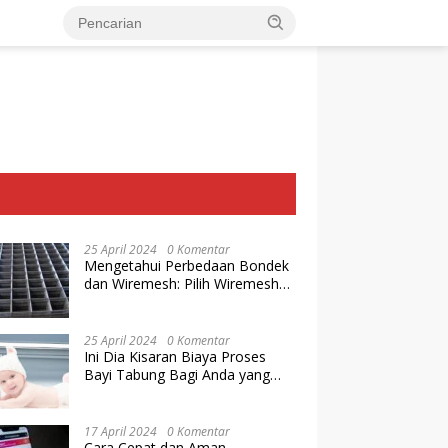
25 April 2024
0 Komentar
Mengetahui Perbedaan Bondek
dan Wiremesh: Pilih Wiremesh
Terbaik dari Baja Utama Steel
25 April 2024
0 Komentar
Ini Dia Kisaran Biaya Proses
Bayi Tabung Bagi Anda yang
Ingin Memiliki Keturunan dengan
Cara IVF
17 April 2024
0 Komentar
Cara Cepat dan Aman