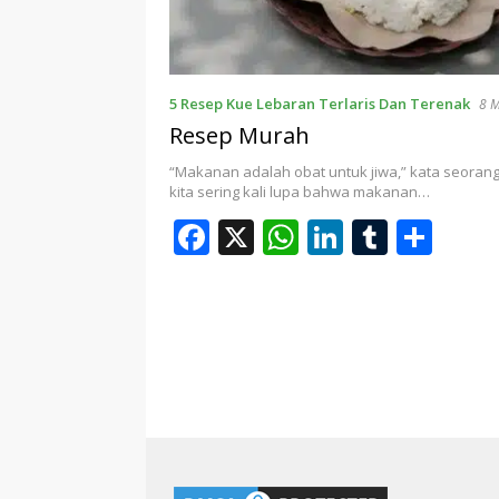
r
p
I
r
e
n
5 Resep Kue Lebaran Terlaris Dan Terenak
8 M
Resep Murah
“Makanan adalah obat untuk jiwa,” kata seorang
kita sering kali lupa bahwa makanan…
F
X
W
Li
T
S
ac
h
n
u
h
e
at
k
m
ar
b
s
e
bl
e
o
A
dI
r
o
p
n
k
p