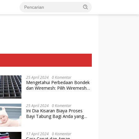
25 April 2024
0 Komentar
Mengetahui Perbedaan Bondek
dan Wiremesh: Pilih Wiremesh
Terbaik dari Baja Utama Steel
25 April 2024
0 Komentar
Ini Dia Kisaran Biaya Proses
Bayi Tabung Bagi Anda yang
Ingin Memiliki Keturunan dengan
Cara IVF
17 April 2024
0 Komentar
Cara Cepat dan Aman