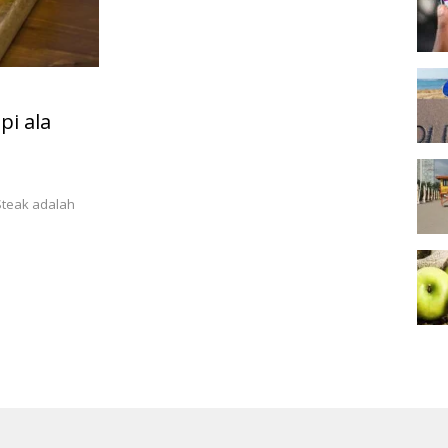
i ala
Steak adalah