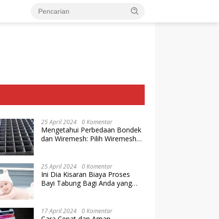
25 April 2024
0 Komentar
Mengetahui Perbedaan Bondek
dan Wiremesh: Pilih Wiremesh
Terbaik dari Baja Utama Steel
25 April 2024
0 Komentar
Ini Dia Kisaran Biaya Proses
Bayi Tabung Bagi Anda yang
Ingin Memiliki Keturunan dengan
Cara IVF
17 April 2024
0 Komentar
Cara Cepat dan Aman