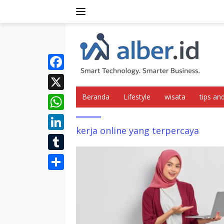
Langsung
ke
konten
F
a
Beranda
Lifestyle
wisata
tips and
X
c
W
e
kerja online yang terpercaya
h
L
b
a
i
o
T
t
n
o
u
S
s
k
k
m
h
A
e
b
a
p
d
l