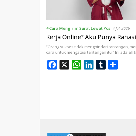
r
p
I
r
e
n
#Cara Mengirim Surat Lewat Pos
4 Juli 2026
Kerja Online? Aku Punya Rahasi
“Orang sukses tidak menghindari tantangan, me
cara untuk mengatasi tantangan itu.” Ini adalah
F
X
W
Li
T
S
ac
h
n
u
h
e
at
k
m
ar
b
s
e
bl
e
o
A
dI
r
o
p
n
k
p