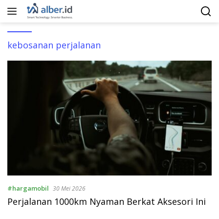
Langsung
ke
konten
kebosanan perjalanan
#hargamobil
30 Mei 2026
Perjalanan 1000km Nyaman Berkat Aksesori Ini