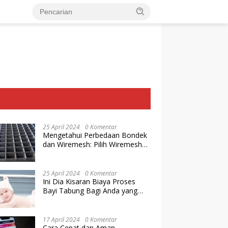
25 April 2024
0 Komentar
Mengetahui Perbedaan Bondek
dan Wiremesh: Pilih Wiremesh
Terbaik dari Baja Utama Steel
25 April 2024
0 Komentar
Ini Dia Kisaran Biaya Proses
Bayi Tabung Bagi Anda yang
Ingin Memiliki Keturunan dengan
Cara IVF
17 April 2024
0 Komentar
Cara Cepat dan Aman