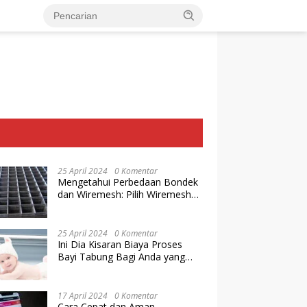
25 April 2024
0 Komentar
Mengetahui Perbedaan Bondek
dan Wiremesh: Pilih Wiremesh
Terbaik dari Baja Utama Steel
25 April 2024
0 Komentar
Ini Dia Kisaran Biaya Proses
Bayi Tabung Bagi Anda yang
Ingin Memiliki Keturunan dengan
Cara IVF
17 April 2024
0 Komentar
Cara Cepat dan Aman