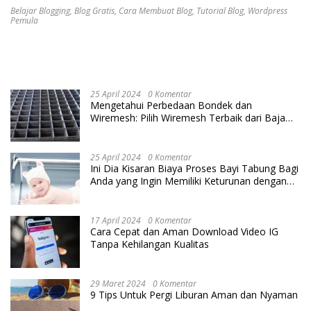
Belajar Blogging
,
Blog Gratis
,
Cara Membuat Blog
,
Tutorial Blog
,
Wordpress
Pemula
25 April 2024
0 Komentar
Mengetahui Perbedaan Bondek dan
Wiremesh: Pilih Wiremesh Terbaik dari Baja
Utama Steel
25 April 2024
0 Komentar
Ini Dia Kisaran Biaya Proses Bayi Tabung Bagi
Anda yang Ingin Memiliki Keturunan dengan
Cara IVF
17 April 2024
0 Komentar
Cara Cepat dan Aman Download Video IG
Tanpa Kehilangan Kualitas
29 Maret 2024
0 Komentar
9 Tips Untuk Pergi Liburan Aman dan Nyaman