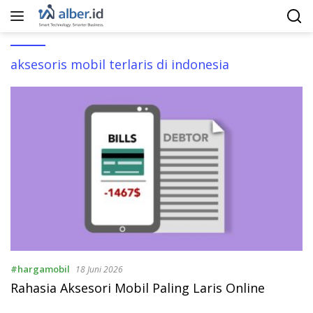
Langsung
ke
konten
aksesoris mobil terlaris di indonesia
#hargamobil
18 Juni 2026
Rahasia Aksesori Mobil Paling Laris Online