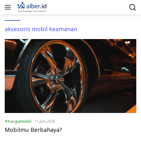
Langsung
ke
konten
aksesoris mobil keamanan
#hargamobil
11 Juni 2026
Mobilmu Berbahaya?