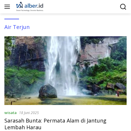
Langsung
ke
konten
Air Terjun
wisata
18 Juni 2025
Sarasah Bunta: Permata Alam di Jantung
Lembah Harau