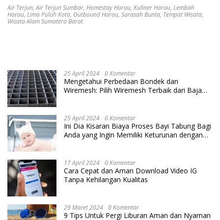
Air Terjun
,
Air Terjun Sumbar
,
Homestay Harau
,
Kuliner Harau
,
Lembah
Harau
,
Lima Puluh Kota
,
Outbound Harau
,
Sarasah Bunta
,
Tempat Wisata
,
Wisata Alam Sumatera Barat
25 April 2024
0 Komentar
Mengetahui Perbedaan Bondek dan
Wiremesh: Pilih Wiremesh Terbaik dari Baja
Utama Steel
25 April 2024
0 Komentar
Ini Dia Kisaran Biaya Proses Bayi Tabung Bagi
Anda yang Ingin Memiliki Keturunan dengan
Cara IVF
17 April 2024
0 Komentar
Cara Cepat dan Aman Download Video IG
Tanpa Kehilangan Kualitas
29 Maret 2024
0 Komentar
9 Tips Untuk Pergi Liburan Aman dan Nyaman