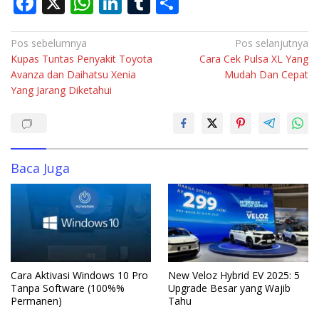
F
X
W
Li
T
S
ac
h
n
u
h
e
at
k
m
ar
Navigasi
Pos sebelumnya
Pos selanjutnya
Kupas Tuntas Penyakit Toyota
Cara Cek Pulsa XL Yang
pos
b
s
e
bl
e
Avanza dan Daihatsu Xenia
Mudah Dan Cepat
o
A
dI
r
Yang Jarang Diketahui
o
p
n
k
p
Baca Juga
Cara Aktivasi Windows 10 Pro
New Veloz Hybrid EV 2025: 5
Tanpa Software (100%%
Upgrade Besar yang Wajib
Permanen)
Tahu