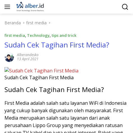
Langsung
ke
konten
Beranda
first media
first media
,
Technology
,
tips and trick
Sudah Cek Tagihan First Media?
Alberandesko
13 April 2021
Sudah Cek Tagihan First Media
Sudah Cek Tagihan First Media?
First Media adalah salah satu layanan WiFi di Indonesia
yang cukup banyak digunakan oleh masyarakat. First
Media merupakan salah satu layanan dari anak
perusahaan Lippo Group yang menyediakan ratusan
saluran TV kabel dan juga paket internet. Paket yang