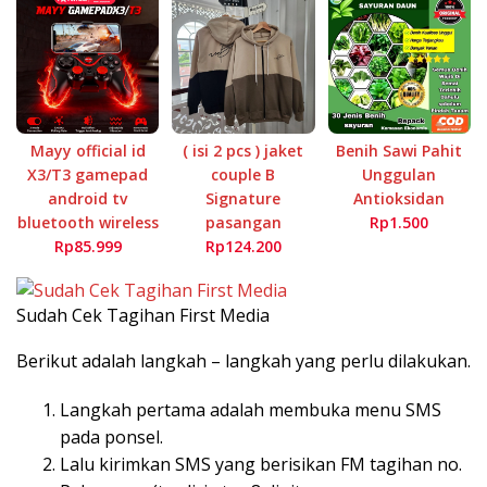
Mayy official id
( isi 2 pcs ) jaket
Benih Sawi Pahit
X3/T3 gamepad
couple B
Unggulan
android tv
Signature
Antioksidan
bluetooth wireless
pasangan
Rp1.500
Rp85.999
Rp124.200
Sudah Cek Tagihan First Media
Berikut adalah langkah – langkah yang perlu dilakukan.
Langkah pertama adalah membuka menu SMS
pada ponsel.
Lalu kirimkan SMS yang berisikan FM tagihan no.