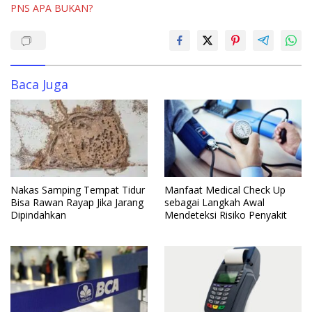
b
s
e
bl
e
PNS APA BUKAN?
o
A
dI
r
o
p
n
k
p
Baca Juga
Nakas Samping Tempat Tidur
Manfaat Medical Check Up
Bisa Rawan Rayap Jika Jarang
sebagai Langkah Awal
Dipindahkan
Mendeteksi Risiko Penyakit