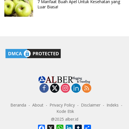
7 Manfaat Buah Apel Untuk Kesehatan yang
Luar Biasa!
Beranda
About
Privacy Policy
Disclaimer
Indeks
Kode Etik
@2025 alber.id
F
X
W
L
T
S