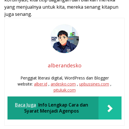
yang menjualnya untuk kita, mereka senang kitapun
juga senang.
alberandesko
Penggiat literasi digital, WordPress dan Blogger
website:
alber.id
,
andesko.com
,
upbussines.com
,
pituluik.com
Baca Juga
Info Lengkap Cara dan
Syarat Menjadi Agenpos