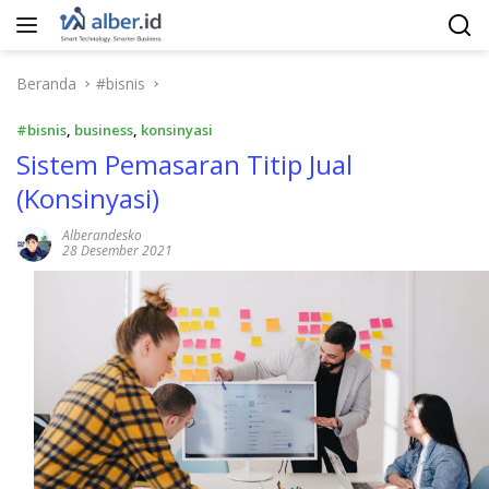
Langsung
ke
konten
Beranda
#bisnis
#bisnis
,
business
,
konsinyasi
Sistem Pemasaran Titip Jual
(Konsinyasi)
Alberandesko
28 Desember 2021