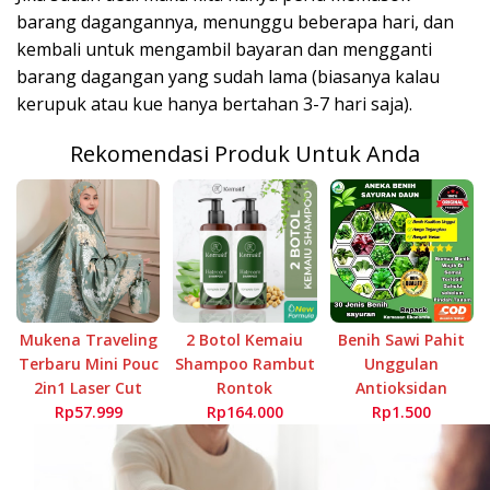
barang dagangannya, menunggu beberapa hari, dan
kembali untuk mengambil bayaran dan mengganti
barang dagangan yang sudah lama (biasanya kalau
kerupuk atau kue hanya bertahan 3-7 hari saja).
Rekomendasi Produk Untuk Anda
Mukena Traveling
2 Botol Kemaiu
Benih Sawi Pahit
Terbaru Mini Pouc
Shampoo Rambut
Unggulan
2in1 Laser Cut
Rontok
Antioksidan
Rp57.999
Rp164.000
Rp1.500