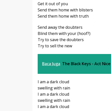
Get it out of you
Send them home with blisters
Send them home with truth
Send away the doubters
Blind them with your (hoof?)
Try to save the doubters
Try to sell the new
Baca Juga
The Black Keys - Act Nic
I am a dark cloud
swelling with rain
I am a dark cloud
swelling with rain
I am a dark cloud