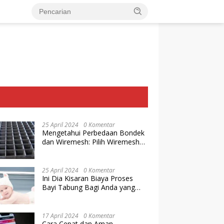
25 April 2024
0 Komentar
Mengetahui Perbedaan Bondek
dan Wiremesh: Pilih Wiremesh
Terbaik dari Baja Utama Steel
25 April 2024
0 Komentar
Ini Dia Kisaran Biaya Proses
Bayi Tabung Bagi Anda yang
Ingin Memiliki Keturunan dengan
Cara IVF
17 April 2024
0 Komentar
Cara Cepat dan Aman