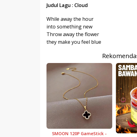
r
p
Judul Lagu : Cloud
I
r
e
n
While away the hour
into something new
Throw away the flower
they make you feel blue
Rekomendas
SMOON 120P GameStick -