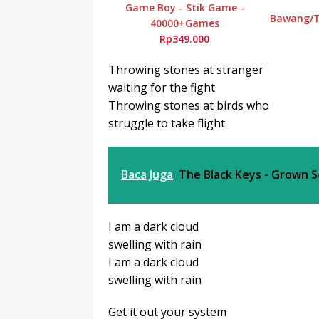
Game Boy - Stik Game -
Bawang/Te
40000+Games
Rp349.000
Throwing stones at stranger
waiting for the fight
Throwing stones at birds who
struggle to take flight
Baca Juga
The Black Keys - Grown S
I am a dark cloud
swelling with rain
I am a dark cloud
swelling with rain
Get it out your system