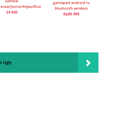
Sambal
gamepad android tv
rasi/Jontor/Hijau/Rica
bluetooth wireless
24.500
Rp85.999
o Ugly