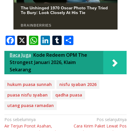
F
X
W
Li
T
S
ac
h
n
u
h
Baca Juga
Kode Redeem OPM The
e
at
k
m
ar
Strongest Januari 2026, Klaim
b
s
e
bl
e
Sekarang
o
A
dI
r
o
p
n
hukum puasa sunnah
nisfu syaban 2026
k
p
puasa nisfu syaban
qadha puasa
utang puasa ramadan
Navigasi
Pos sebelumnya
Pos selanjutnya
Air Terjun Ponot Asahan,
Cara Kirim Paket Lewat Pos
pos