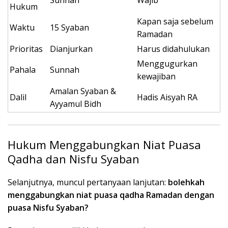
Hukum
Kapan saja sebelum
Waktu
15 Syaban
Ramadan
Prioritas
Dianjurkan
Harus didahulukan
Menggugurkan
Pahala
Sunnah
kewajiban
Amalan Syaban &
Dalil
Hadis Aisyah RA
Ayyamul Bidh
Hukum Menggabungkan Niat Puasa
Qadha dan Nisfu Syaban
Selanjutnya, muncul pertanyaan lanjutan:
bolehkah
menggabungkan niat puasa qadha Ramadan dengan
puasa Nisfu Syaban?