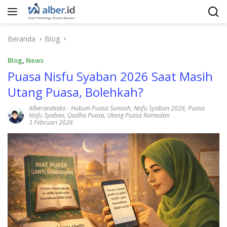
Langsung
ke
konten
Beranda
Blog
Blog
,
News
Puasa Nisfu Syaban 2026 Saat Masih
Utang Puasa, Bolehkah?
Alberandesko
-
Hukum Puasa Sunnah
,
Nisfu Syaban 2026
,
Puasa
Nisfu Syaban
,
Qadha Puasa
,
Utang Puasa Ramadan
3 Februari 2026