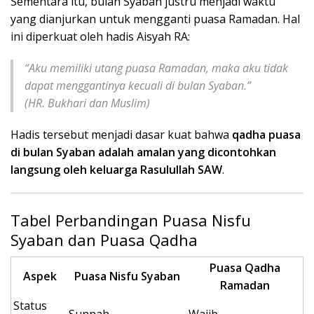
Sementara itu, bulan Syaban justru menjadi waktu
yang dianjurkan untuk mengganti puasa Ramadan. Hal
ini diperkuat oleh hadis Aisyah RA:
“Aku memiliki utang puasa Ramadan, maka aku tidak
dapat menggantinya kecuali di bulan Syaban.”
(HR. Bukhari dan Muslim)
Hadis tersebut menjadi dasar kuat bahwa
qadha puasa
di bulan Syaban adalah amalan yang dicontohkan
langsung oleh keluarga Rasulullah SAW
.
Tabel Perbandingan Puasa Nisfu
Syaban dan Puasa Qadha
Puasa Qadha
Aspek
Puasa Nisfu Syaban
Ramadan
Status
Sunnah
Wajib