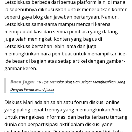
Letsdiskuss berbeda dari semua platform lain, di mana
ia sepenuhnya dikhususkan untuk menerbitkan konten
seperti gaya blog dan jawaban pertanyaan. Namun,
Letsdiskuss sama-sama mampu mencari karena
menuju publikasi dan semua pembaca yang datang
juga telah meningkat. Konten yang bagus di
Letsdiskuss bertahan lebih lama dan juga
memungkinkan para pembuat untuk menampilkan ide-
ide besar di bagian atas setiap artikel dengan gambar-
gambar keren.
Baca Juga:
10 Tips Memulai Blog Dan Belajar Menghasilkan Uang
Dengan Pemasaran Afiliasi
Diskuss Mari adalah salah satu forum diskusi online
yang paling cepat trennya yang memungkinkan Anda
untuk mengakses informasi dan berita terbaru tentang
dunia dan berpartisipasi aktif dalam diskusi yang
sedang berlangsung. Dengan bantuan panel ini, Let’s