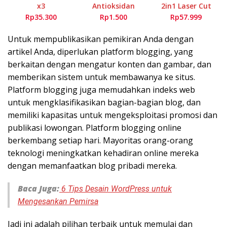
x3
Antioksidan
2in1 Laser Cut
Rp35.300
Rp1.500
Rp57.999
Untuk mempublikasikan pemikiran Anda dengan
artikel Anda, diperlukan platform blogging, yang
berkaitan dengan mengatur konten dan gambar, dan
memberikan sistem untuk membawanya ke situs.
Platform blogging juga memudahkan indeks web
untuk mengklasifikasikan bagian-bagian blog, dan
memiliki kapasitas untuk mengeksploitasi promosi dan
publikasi lowongan. Platform blogging online
berkembang setiap hari. Mayoritas orang-orang
teknologi meningkatkan kehadiran online mereka
dengan memanfaatkan blog pribadi mereka.
Baca Juga:
6 Tips Desain WordPress untuk
Mengesankan Pemirsa
Jadi ini adalah pilihan terbaik untuk memulai dan