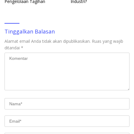
Pengelolaan Tagihan
Industri?
Tinggalkan Balasan
Alamat email Anda tidak akan dipublikasikan.
Ruas yang wajib
ditandai
*