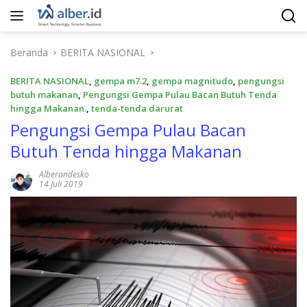
Langsung
ke
konten
Beranda
BERITA NASIONAL
BERITA NASIONAL
,
gempa m7.2
,
gempa magnitudo
,
pengungsi
butuh makanan
,
Pengungsi Gempa Pulau Bacan Butuh Tenda
hingga Makanan.
,
tenda-tenda darurat
Pengungsi Gempa Pulau Bacan
Butuh Tenda hingga Makanan
Alberandesko
14 Juli 2019