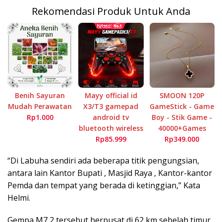
Rekomendasi Produk Untuk Anda
Benih Sayuran
Mayy official id
SMOON 120P
Mudah Perawatan
X3/T3 gamepad
GameStick - Game
Rp1.000
android tv
Boy - Stik Game -
bluetooth wireless
40000+Games
Rp85.999
Rp349.000
“Di Labuha sendiri ada beberapa titik pengungsian,
antara lain Kantor Bupati , Masjid Raya , Kantor-kantor
Pemda dan tempat yang berada di ketinggian,” Kata
Helmi.
Gempa M7,2 tersebut berpusat di 62 km sebelah timur