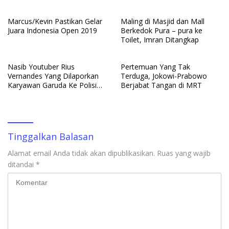
Denda
Bisnis e-commerce
Marcus/Kevin Pastikan Gelar
Maling di Masjid dan Mall
Juara Indonesia Open 2019
Berkedok Pura – pura ke
Toilet, Imran Ditangkap
Nasib Youtuber Rius
Pertemuan Yang Tak
Vernandes Yang Dilaporkan
Terduga, Jokowi-Prabowo
Karyawan Garuda Ke Polisi
Berjabat Tangan di MRT
Netizen Bela Youtuber
Tinggalkan Balasan
Alamat email Anda tidak akan dipublikasikan.
Ruas yang wajib
ditandai
*