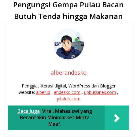
Pengungsi Gempa Pulau Bacan
Butuh Tenda hingga Makanan
alberandesko
Penggiat literasi digital, WordPress dan Blogger
website:
alber.id
,
andesko.com
,
upbussines.com
,
pituluik.com
Baca Juga
Viral, Mahasiswi yang
Berantakin Minimarket Minta
Maaf.