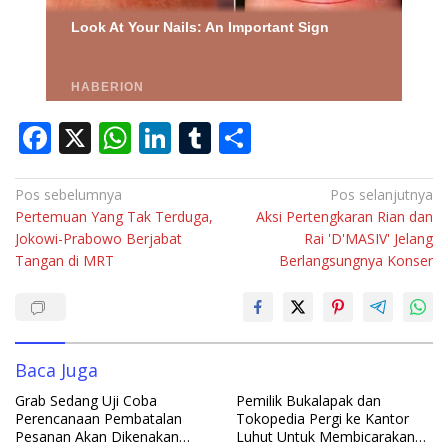
F
X
W
Li
T
S
ac
h
n
u
h
e
at
k
m
ar
Navigasi
Pos sebelumnya
Pos selanjutnya
Pertemuan Yang Tak Terduga,
Aksi Pertengkaran Rian dan
pos
b
s
e
bl
e
Jokowi-Prabowo Berjabat
Rai 'D'MASIV' Jelang
o
A
dI
r
Tangan di MRT
Berlangsungnya Konser
o
p
n
k
p
Baca Juga
Grab Sedang Uji Coba
Pemilik Bukalapak dan
Perencanaan Pembatalan
Tokopedia Pergi ke Kantor
Pesanan Akan Dikenakan
Luhut Untuk Membicarakan