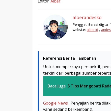
Editor:
Alber
alberandesko
Penggiat literasi digita
website:
alber.id
,
andes
Referensi Berita Tambahan
Untuk memperkaya perspektif, pem
terkini dari berbagai sumber teperc
Baca Juga
5 Tips Mengobati Rad
Google News
. Penyajian berita dil
yang sedang berkembang.