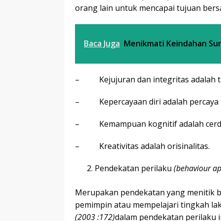
orang lain untuk mencapai tujuan bers
Baca Juga
Menikmati Keindahan Sun
– Kejujuran dan integritas adalah te
– Kepercayaan diri adalah percaya p
– Kemampuan kognitif adalah cerd
– Kreativitas adalah orisinalitas.
Pendekatan perilaku
(
behaviour a
Merupakan pendekatan yang menitik be
pemimpin atau mempelajari tingkah la
(
2003 :
172)
dalam pendekatan perilaku 