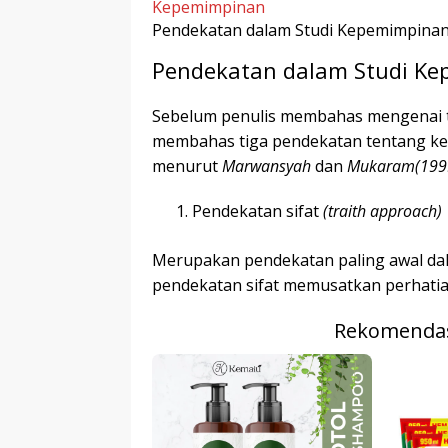
r
p
I
r
Pendekatan dalam Studi Kepemimpina
e
n
Pendekatan dalam Studi K
Sebelum penulis membahas mengenai t
membahas tiga pendekatan tentang k
menurut
Marwansyah
dan
Mukaram
(199
Pendekatan sifat
(
traith approach
)
Merupakan pendekatan paling awal dal
pendekatan sifat memusatkan perhatian
Rekomendas