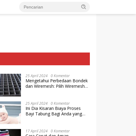
25 April 2024
0 Komentar
Mengetahui Perbedaan Bondek
dan Wiremesh: Pilih Wiremesh
Terbaik dari Baja Utama Steel
25 April 2024
0 Komentar
Ini Dia Kisaran Biaya Proses
Bayi Tabung Bagi Anda yang
Ingin Memiliki Keturunan dengan
Cara IVF
17 April 2024
0 Komentar
Cara Cepat dan Aman