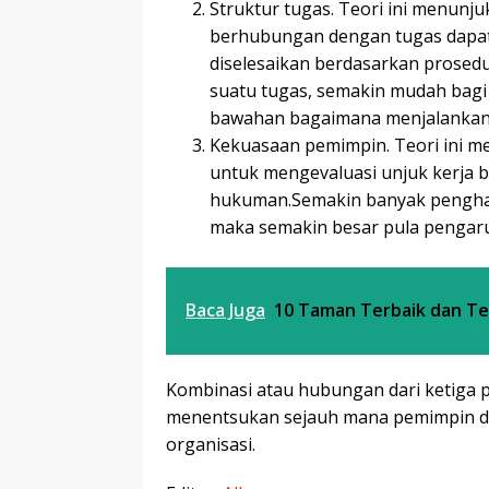
Struktur tugas. Teori ini menunj
berhubungan dengan tugas dapat 
diselesaikan berdasarkan prosedu
suatu tugas, semakin mudah bag
bawahan bagaimana menjalankan
Kekuasaan pemimpin. Teori ini me
untuk mengevaluasi unjuk kerja
hukuman.Semakin banyak pengha
maka semakin besar pula pengar
Baca Juga
10 Taman Terbaik dan Te
Kombinasi atau hubungan dari ketiga 
menentsukan sejauh mana pemimpin dap
organisasi.