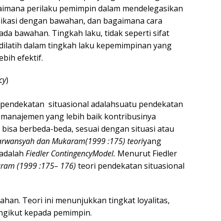
aimana perilaku pemimpin dalam mendelegasikan
kasi dengan bawahan, dan bagaimana cara
a bawahan. Tingkah laku, tidak seperti sifat
g dilatih dalam tingkah laku kepemimpinan yang
ih efektif.
cy
)
pendekatan situasional adalahsuatu pendekatan
manajemen yang lebih baik kontribusinya
 bisa berbeda-beda, sesuai dengan situasi atau
rwansyah dan Mukaram
(1999 :
175) teori
yang
 adalah
Fiedler ContingencyModel.
Menurut Fiedler
aram
(1999 :
175
–
176)
teori pendekatan situasional
n. Teori ini menunjukkan tingkat loyalitas,
ngikut kepada pemimpin.