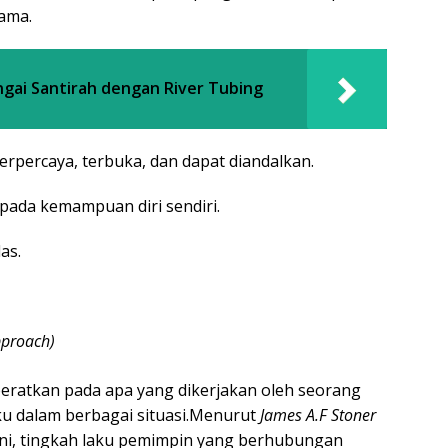
ama.
gai Santirah dengan River Tubing
rpercaya, terbuka, dan dapat diandalkan.
ada kemampuan diri sendiri.
as.
pproach
)
ratkan pada apa yang dikerjakan oleh seorang
ku dalam berbagai situasi.Menurut
James A.F Stoner
ini, tingkah laku pemimpin yang berhubungan