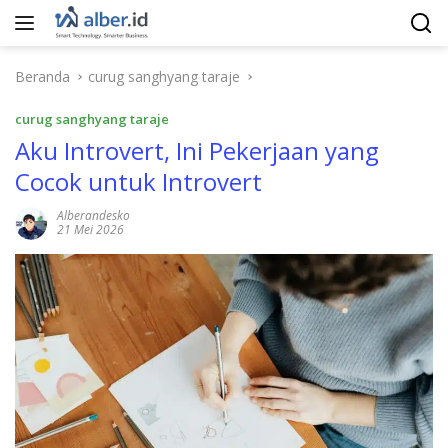
Langsung
ke
konten
Beranda
curug sanghyang taraje
curug sanghyang taraje
Aku Introvert, Ini Pekerjaan yang
Cocok untuk Introvert
Alberandesko
21 Mei 2026