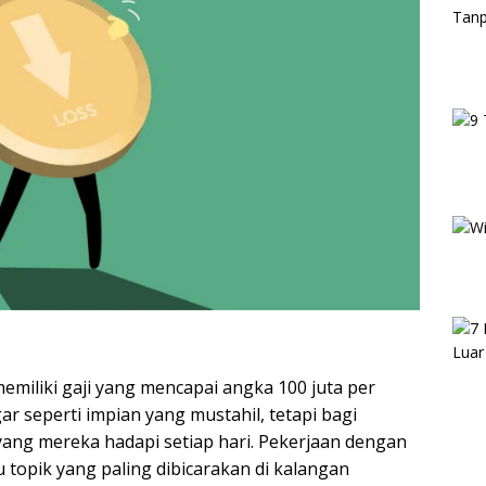
iliki gaji yang mencapai angka 100 juta per
r seperti impian yang mustahil, tetapi bagi
yang mereka hadapi setiap hari. Pekerjaan dengan
tu topik yang paling dibicarakan di kalangan