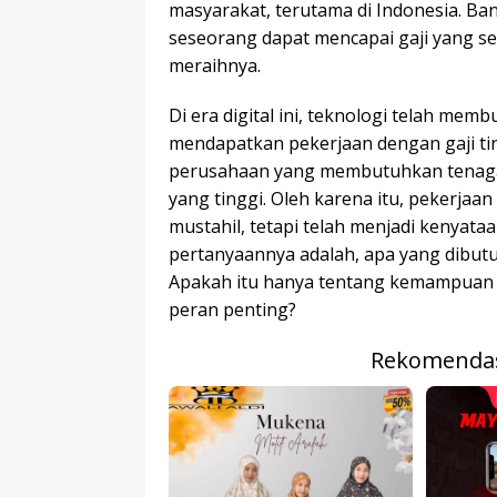
masyarakat, terutama di Indonesia. B
seseorang dapat mencapai gaji yang s
meraihnya.
Di era digital ini, teknologi telah m
mendapatkan pekerjaan dengan gaji ti
perusahaan yang membutuhkan tenaga 
yang tinggi. Oleh karena itu, pekerjaan
mustahil, tetapi telah menjadi kenyata
pertanyaannya adalah, apa yang dibutu
Apakah itu hanya tentang kemampuan d
peran penting?
Rekomendas