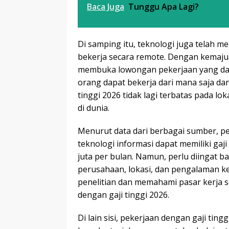
Baca Juga
Tunggu Apa Lagi?
Di samping itu, teknologi juga telah
bekerja secara remote. Dengan kemaju
membuka lowongan pekerjaan yang dap
orang dapat bekerja dari mana saja dan
tinggi 2026 tidak lagi terbatas pada lok
di dunia.
Menurut data dari berbagai sumber, pe
teknologi informasi dapat memiliki gaj
juta per bulan. Namun, perlu diingat b
perusahaan, lokasi, dan pengalaman ke
penelitian dan memahami pasar kerja
dengan gaji tinggi 2026.
Di lain sisi, pekerjaan dengan gaji t