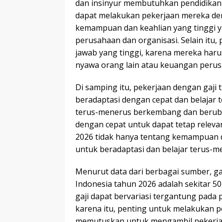
dan insinyur membutuhkan pendidikan y
dapat melakukan pekerjaan mereka deng
kemampuan dan keahlian yang tinggi 
perusahaan dan organisasi. Selain itu
jawab yang tinggi, karena mereka ha
nyawa orang lain atau keuangan perus
Di samping itu, pekerjaan dengan gaj
beradaptasi dengan cepat dan belajar te
terus-menerus berkembang dan beruba
dengan cepat untuk dapat tetap relevan
2026 tidak hanya tentang kemampuan d
untuk beradaptasi dan belajar terus-m
Menurut data dari berbagai sumber, gaji
Indonesia tahun 2026 adalah sekitar 50
gaji dapat bervariasi tergantung pada 
karena itu, penting untuk melakukan 
memutuskan untuk mengambil pekerjaan