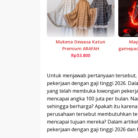
Mukena Dewasa Katun
Mayy
Premium ARAFAH
gamepad 
Rp53.800
Untuk menjawab pertanyaan tersebut, k
pekerjaan dengan gaji tinggi 2026. Da
yang telah membuka lowongan pekerjaa
mencapai angka 100 juta per bulan. N
sehingga berharga? Apakah itu karena
perusahaan tersebut membutuhkan te
mencapai tujuan mereka? Dalam artikel 
pekerjaan dengan gaji tinggi 2026 da