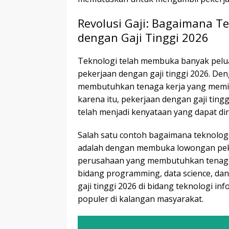
Revolusi Gaji: Bagaimana T
dengan Gaji Tinggi 2026
Teknologi telah membuka banyak pel
pekerjaan dengan gaji tinggi 2026. D
membutuhkan tenaga kerja yang memili
karena itu, pekerjaan dengan gaji tinggi
telah menjadi kenyataan yang dapat di
Salah satu contoh bagaimana teknolog
adalah dengan membuka lowongan peker
perusahaan yang membutuhkan tenaga 
bidang programming, data science, dan 
gaji tinggi 2026 di bidang teknologi inf
populer di kalangan masyarakat.