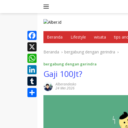
Langsung
ke
konten
Beranda
Lifestyle
wisata
tips and
F
Beranda
bergabung dengan gerindra
a
X
c
bergabung dengan gerindra
W
Gaji 100Jt?
e
h
L
b
Alberandesko
a
i
24 Mei 2026
o
T
t
n
o
u
S
s
k
k
m
h
A
e
b
a
p
d
l