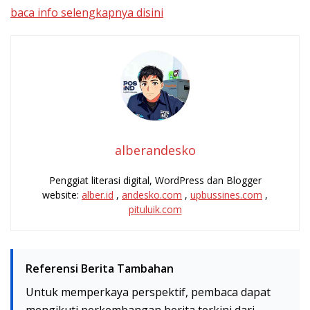
baca info selengkapnya disini
alberandesko
Penggiat literasi digital, WordPress dan Blogger
website:
alber.id
,
andesko.com
,
upbussines.com
,
pituluik.com
Referensi Berita Tambahan
Untuk memperkaya perspektif, pembaca dapat
mengikuti perkembangan berita terkini dari