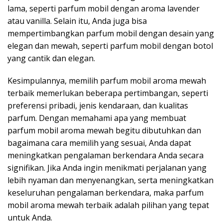
lama, seperti parfum mobil dengan aroma lavender
atau vanilla. Selain itu, Anda juga bisa
mempertimbangkan parfum mobil dengan desain yang
elegan dan mewah, seperti parfum mobil dengan botol
yang cantik dan elegan.
Kesimpulannya, memilih parfum mobil aroma mewah
terbaik memerlukan beberapa pertimbangan, seperti
preferensi pribadi, jenis kendaraan, dan kualitas
parfum. Dengan memahami apa yang membuat
parfum mobil aroma mewah begitu dibutuhkan dan
bagaimana cara memilih yang sesuai, Anda dapat
meningkatkan pengalaman berkendara Anda secara
signifikan. Jika Anda ingin menikmati perjalanan yang
lebih nyaman dan menyenangkan, serta meningkatkan
keseluruhan pengalaman berkendara, maka parfum
mobil aroma mewah terbaik adalah pilihan yang tepat
untuk Anda.