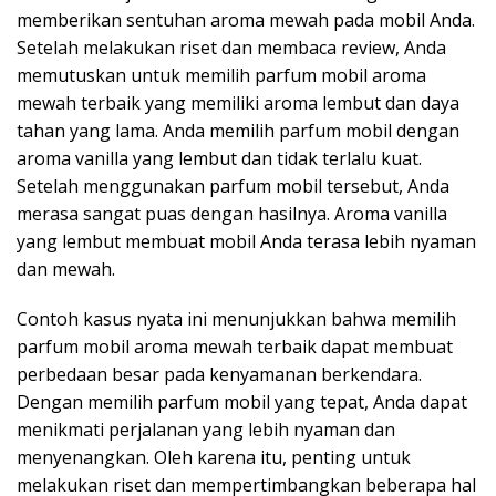
memberikan sentuhan aroma mewah pada mobil Anda.
Setelah melakukan riset dan membaca review, Anda
memutuskan untuk memilih parfum mobil aroma
mewah terbaik yang memiliki aroma lembut dan daya
tahan yang lama. Anda memilih parfum mobil dengan
aroma vanilla yang lembut dan tidak terlalu kuat.
Setelah menggunakan parfum mobil tersebut, Anda
merasa sangat puas dengan hasilnya. Aroma vanilla
yang lembut membuat mobil Anda terasa lebih nyaman
dan mewah.
Contoh kasus nyata ini menunjukkan bahwa memilih
parfum mobil aroma mewah terbaik dapat membuat
perbedaan besar pada kenyamanan berkendara.
Dengan memilih parfum mobil yang tepat, Anda dapat
menikmati perjalanan yang lebih nyaman dan
menyenangkan. Oleh karena itu, penting untuk
melakukan riset dan mempertimbangkan beberapa hal