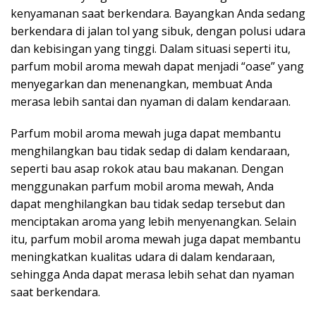
kenyamanan saat berkendara. Bayangkan Anda sedang
berkendara di jalan tol yang sibuk, dengan polusi udara
dan kebisingan yang tinggi. Dalam situasi seperti itu,
parfum mobil aroma mewah dapat menjadi “oase” yang
menyegarkan dan menenangkan, membuat Anda
merasa lebih santai dan nyaman di dalam kendaraan.
Parfum mobil aroma mewah juga dapat membantu
menghilangkan bau tidak sedap di dalam kendaraan,
seperti bau asap rokok atau bau makanan. Dengan
menggunakan parfum mobil aroma mewah, Anda
dapat menghilangkan bau tidak sedap tersebut dan
menciptakan aroma yang lebih menyenangkan. Selain
itu, parfum mobil aroma mewah juga dapat membantu
meningkatkan kualitas udara di dalam kendaraan,
sehingga Anda dapat merasa lebih sehat dan nyaman
saat berkendara.