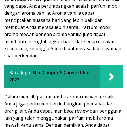
yang dapat Anda pertimbangkan adalah parfum mobil
dengan aroma vanilla. Aroma vanilla dapat
menciptakan suasana hati yang lebih baik dan
membuat Anda merasa lebih santai. Parfum mobil
aroma mewah dengan aroma vanilla juga dapat
membantu menghilangkan bau tidak sedap di dalam
kendaraan, sehingga Anda dapat merasa lebih nyaman
saat berkendara.
Baca Juga
Mini Cooper S Convertible
2022
Dalam memilih parfum mobil aroma mewah terbaik,
Anda juga perlu mempertimbangkan pendapat dari
orang lain. Anda dapat membaca review dari pengguna
lain yang telah menggunakan parfum mobil aroma
mewah yang sama. Dengan demikian, Anda dapat