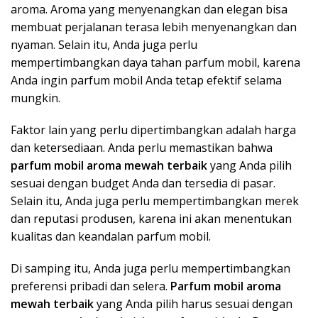
aroma. Aroma yang menyenangkan dan elegan bisa
membuat perjalanan terasa lebih menyenangkan dan
nyaman. Selain itu, Anda juga perlu
mempertimbangkan daya tahan parfum mobil, karena
Anda ingin parfum mobil Anda tetap efektif selama
mungkin.
Faktor lain yang perlu dipertimbangkan adalah harga
dan ketersediaan. Anda perlu memastikan bahwa
parfum mobil aroma mewah terbaik
yang Anda pilih
sesuai dengan budget Anda dan tersedia di pasar.
Selain itu, Anda juga perlu mempertimbangkan merek
dan reputasi produsen, karena ini akan menentukan
kualitas dan keandalan parfum mobil.
Di samping itu, Anda juga perlu mempertimbangkan
preferensi pribadi dan selera.
Parfum mobil aroma
mewah terbaik
yang Anda pilih harus sesuai dengan