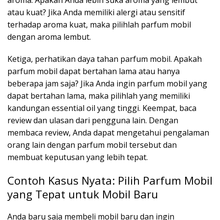
aroma. Apakah Anda lebih suka aroma yang lembut
atau kuat? Jika Anda memiliki alergi atau sensitif
terhadap aroma kuat, maka pilihlah parfum mobil
dengan aroma lembut.
Ketiga, perhatikan daya tahan parfum mobil. Apakah
parfum mobil dapat bertahan lama atau hanya
beberapa jam saja? Jika Anda ingin parfum mobil yang
dapat bertahan lama, maka pilihlah yang memiliki
kandungan essential oil yang tinggi. Keempat, baca
review dan ulasan dari pengguna lain. Dengan
membaca review, Anda dapat mengetahui pengalaman
orang lain dengan parfum mobil tersebut dan
membuat keputusan yang lebih tepat.
Contoh Kasus Nyata: Pilih Parfum Mobil
yang Tepat untuk Mobil Baru
Anda baru saja membeli mobil baru dan ingin