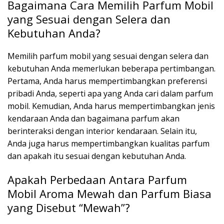
Bagaimana Cara Memilih Parfum Mobil
yang Sesuai dengan Selera dan
Kebutuhan Anda?
Memilih parfum mobil yang sesuai dengan selera dan
kebutuhan Anda memerlukan beberapa pertimbangan.
Pertama, Anda harus mempertimbangkan preferensi
pribadi Anda, seperti apa yang Anda cari dalam parfum
mobil. Kemudian, Anda harus mempertimbangkan jenis
kendaraan Anda dan bagaimana parfum akan
berinteraksi dengan interior kendaraan. Selain itu,
Anda juga harus mempertimbangkan kualitas parfum
dan apakah itu sesuai dengan kebutuhan Anda.
Apakah Perbedaan Antara Parfum
Mobil Aroma Mewah dan Parfum Biasa
yang Disebut “Mewah”?