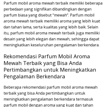
Parfum mobil aroma mewah terbaik memiliki beberapa
perbedaan yang signifikan dibandingkan dengan
parfum biasa yang disebut “mewah”. Parfum mobil
aroma mewah terbaik memiliki aroma yang lebih kuat
dan tahan lama, serta kualitas yang lebih baik. Selain
itu, parfum mobil aroma mewah terbaik juga memiliki
desain yang lebih elegan dan mewah, sehingga dapat
meningkatkan keseluruhan pengalaman berkendara.
Rekomendasi Parfum Mobil Aroma
Mewah Terbaik yang Bisa Anda
Pertimbangkan untuk Meningkatkan
Pengalaman Berkendara
Beberapa rekomendasi parfum mobil aroma mewah
terbaik yang bisa Anda pertimbangkan untuk
meningkatkan pengalaman berkendara termasuk
parfum mobil dengan aroma yang kuat dan tahan