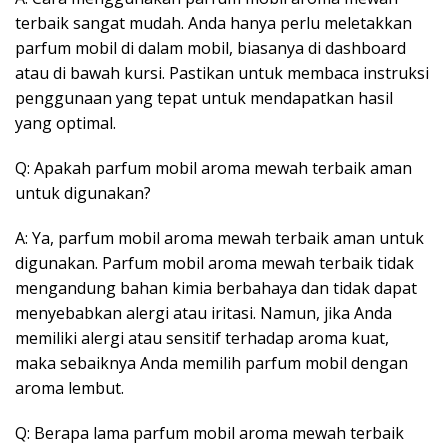
terbaik sangat mudah. Anda hanya perlu meletakkan
parfum mobil di dalam mobil, biasanya di dashboard
atau di bawah kursi. Pastikan untuk membaca instruksi
penggunaan yang tepat untuk mendapatkan hasil
yang optimal.
Q: Apakah parfum mobil aroma mewah terbaik aman
untuk digunakan?
A: Ya, parfum mobil aroma mewah terbaik aman untuk
digunakan. Parfum mobil aroma mewah terbaik tidak
mengandung bahan kimia berbahaya dan tidak dapat
menyebabkan alergi atau iritasi. Namun, jika Anda
memiliki alergi atau sensitif terhadap aroma kuat,
maka sebaiknya Anda memilih parfum mobil dengan
aroma lembut.
Q: Berapa lama parfum mobil aroma mewah terbaik