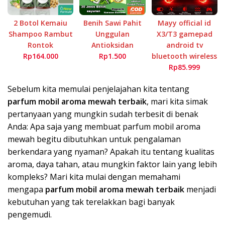
2 Botol Kemaiu
Benih Sawi Pahit
Mayy official id
Shampoo Rambut
Unggulan
X3/T3 gamepad
Rontok
Antioksidan
android tv
Rp164.000
Rp1.500
bluetooth wireless
Rp85.999
Sebelum kita memulai penjelajahan kita tentang
parfum mobil aroma mewah terbaik
, mari kita simak
pertanyaan yang mungkin sudah terbesit di benak
Anda: Apa saja yang membuat parfum mobil aroma
mewah begitu dibutuhkan untuk pengalaman
berkendara yang nyaman? Apakah itu tentang kualitas
aroma, daya tahan, atau mungkin faktor lain yang lebih
kompleks? Mari kita mulai dengan memahami
mengapa
parfum mobil aroma mewah terbaik
menjadi
kebutuhan yang tak terelakkan bagi banyak
pengemudi.