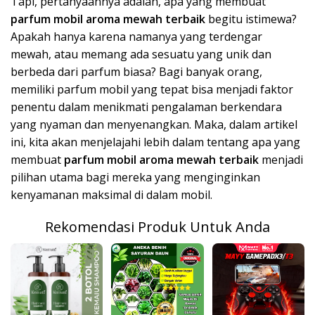
Tapi, pertanyaannya adalah, apa yang membuat
parfum mobil aroma mewah terbaik
begitu istimewa?
Apakah hanya karena namanya yang terdengar
mewah, atau memang ada sesuatu yang unik dan
berbeda dari parfum biasa? Bagi banyak orang,
memiliki parfum mobil yang tepat bisa menjadi faktor
penentu dalam menikmati pengalaman berkendara
yang nyaman dan menyenangkan. Maka, dalam artikel
ini, kita akan menjelajahi lebih dalam tentang apa yang
membuat
parfum mobil aroma mewah terbaik
menjadi
pilihan utama bagi mereka yang menginginkan
kenyamanan maksimal di dalam mobil.
Rekomendasi Produk Untuk Anda