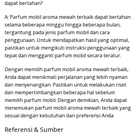
dapat bertahan?
A: Parfum mobil aroma mewah terbaik dapat bertahan
selama beberapa minggu hingga beberapa bulan,
tergantung pada jenis parfum mobil dan cara
penggunaan. Untuk mendapatkan hasil yang optimal,
pastikan untuk mengikuti instruksi penggunaan yang
tepat dan mengganti parfum mobil secara teratur.
Dengan memilih parfum mobil aroma mewah terbaik,
Anda dapat menikmati perjalanan yang lebih nyaman
dan menyenangkan. Pastikan untuk melakukan riset
dan mempertimbangkan beberapa hal sebelum
memilih parfum mobil. Dengan demikian, Anda dapat
menemukan parfum mobil aroma mewah terbaik yang
sesuai dengan kebutuhan dan preferensi Anda.
Referensi & Sumber