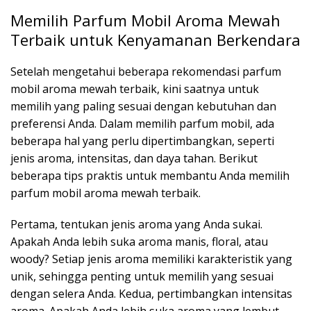
Memilih Parfum Mobil Aroma Mewah
Terbaik untuk Kenyamanan Berkendara
Setelah mengetahui beberapa rekomendasi parfum
mobil aroma mewah terbaik, kini saatnya untuk
memilih yang paling sesuai dengan kebutuhan dan
preferensi Anda. Dalam memilih parfum mobil, ada
beberapa hal yang perlu dipertimbangkan, seperti
jenis aroma, intensitas, dan daya tahan. Berikut
beberapa tips praktis untuk membantu Anda memilih
parfum mobil aroma mewah terbaik.
Pertama, tentukan jenis aroma yang Anda sukai.
Apakah Anda lebih suka aroma manis, floral, atau
woody? Setiap jenis aroma memiliki karakteristik yang
unik, sehingga penting untuk memilih yang sesuai
dengan selera Anda. Kedua, pertimbangkan intensitas