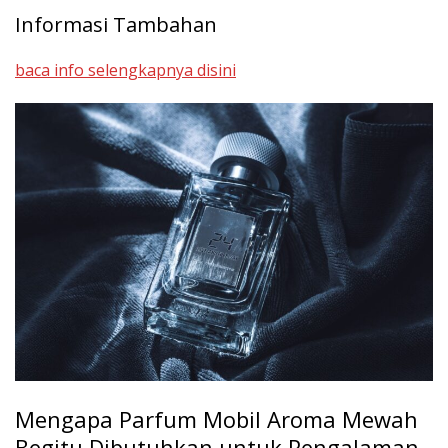
Informasi Tambahan
baca info selengkapnya disini
Mengapa Parfum Mobil Aroma Mewah
Begitu Dibutuhkan untuk Pengalaman