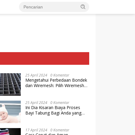
25 April 2024
0 Komentar
Mengetahui Perbedaan Bondek
dan Wiremesh: Pilih Wiremesh
Terbaik dari Baja Utama Steel
25 April 2024
0 Komentar
Ini Dia Kisaran Biaya Proses
Bayi Tabung Bagi Anda yang
Ingin Memiliki Keturunan dengan
Cara IVF
17 April 2024
0 Komentar
Cara Cepat dan Aman