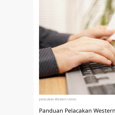
r
p
I
r
e
n
pelacakan Western Union
Panduan Pelacakan Western 