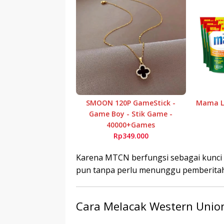
SMOON 120P GameStick -
Mama Le
Game Boy - Stik Game -
40000+Games
Rp349.000
Karena MTCN berfungsi sebagai kunci
pun tanpa perlu menunggu pemberitah
Cara Melacak Western Union