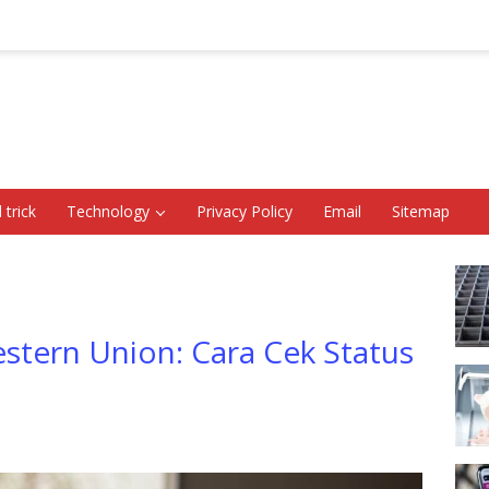
 trick
Technology
Privacy Policy
Email
Sitemap
tern Union: Cara Cek Status