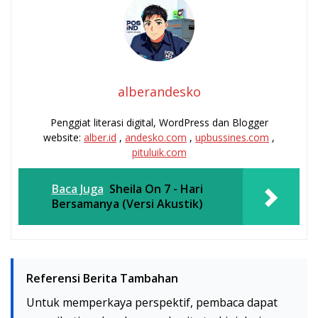
alberandesko
Penggiat literasi digital, WordPress dan Blogger
website:
alber.id
,
andesko.com
,
upbussines.com
,
pituluik.com
Baca Juga
Sheila On 7 - Hari
Bersamanya (Versi Akustik)
Referensi Berita Tambahan
Untuk memperkaya perspektif, pembaca dapat