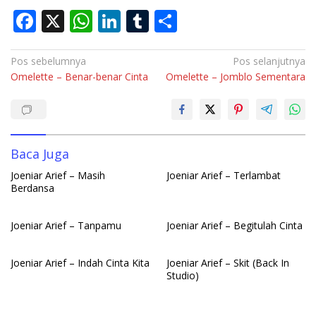
F
X
W
Li
T
S
ac
h
n
u
h
e
at
k
m
ar
Navigasi
Pos sebelumnya
Pos selanjutnya
Omelette – Benar-benar Cinta
Omelette – Jomblo Sementara
pos
b
s
e
bl
e
o
A
dI
r
o
p
n
k
p
Baca Juga
Joeniar Arief – Masih
Joeniar Arief – Terlambat
Berdansa
Joeniar Arief – Tanpamu
Joeniar Arief – Begitulah Cinta
Joeniar Arief – Indah Cinta Kita
Joeniar Arief – Skit (Back In
Studio)