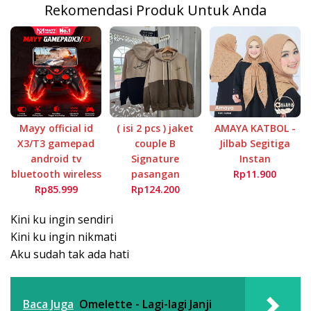
Rekomendasi Produk Untuk Anda
Mayy official id
( isi 2 pcs ) jaket
AMAYA KATBOL -
X3/T3 gamepad
couple B
Jilbab Segitiga
android tv
Signature
Instan
bluetooth wireless
pasangan
Rp11.900
Rp85.999
Rp124.200
Kini ku ingin sendiri
Kini ku ingin nikmati
Aku sudah tak ada hati
Baca Juga
Omelette - Lagi-lagi Janji