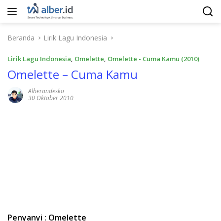
Langsung
ke
konten
Beranda
Lirik Lagu Indonesia
Lirik Lagu Indonesia
,
Omelette
,
Omelette - Cuma Kamu (2010)
Omelette – Cuma Kamu
Alberandesko
30 Oktober 2010
Penyanyi : Omelette