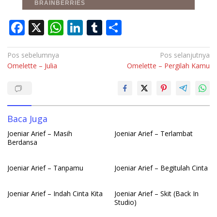
F
X
W
Li
T
S
ac
h
n
u
h
e
at
k
m
ar
Navigasi
Pos sebelumnya
Pos selanjutnya
Omelette – Julia
Omelette – Pergilah Kamu
pos
b
s
e
bl
e
o
A
dI
r
o
p
n
k
p
Baca Juga
Joeniar Arief – Masih
Joeniar Arief – Terlambat
Berdansa
Joeniar Arief – Tanpamu
Joeniar Arief – Begitulah Cinta
Joeniar Arief – Indah Cinta Kita
Joeniar Arief – Skit (Back In
Studio)