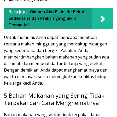
Baca Juga
Gimana Aku Bikin Ide Bekal
Sederhana dan Praktis yang Bikin
Teman Iri!
Untuk memulai, Anda dapat mencoba membuat
rencana makan mingguan yang mencakup hidangan
yang sederhana dan bergizi. Pastikan Anda
mempertimbangkan bahan makanan yang sudah ada
di rumah dan membuat daftar belanja yang efektif.
Dengan demikian, Anda dapat menghemat biaya dan
waktu memasak, serta meningkatkan kualitas hidup
keluarga kecil Anda.
5 Bahan Makanan yang Sering Tidak
Terpakai dan Cara Menghematnya
Bahan makanan yang sering tidak terpakai dapat