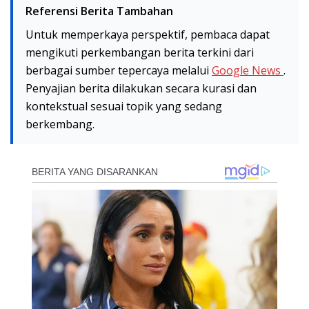
Referensi Berita Tambahan
Untuk memperkaya perspektif, pembaca dapat
mengikuti perkembangan berita terkini dari
berbagai sumber tepercaya melalui
Google News
.
Penyajian berita dilakukan secara kurasi dan
kontekstual sesuai topik yang sedang
berkembang.