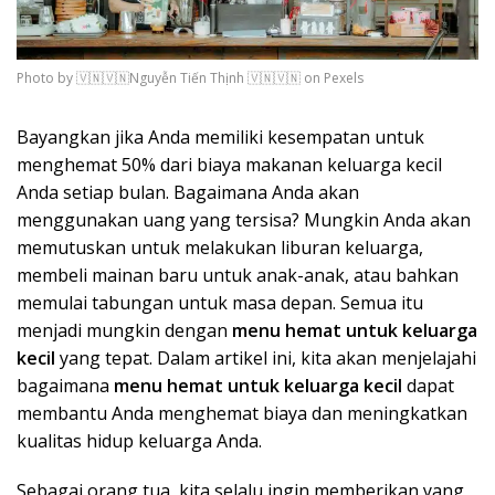
Photo by 🇻🇳🇻🇳Nguyễn Tiến Thịnh 🇻🇳🇻🇳 on Pexels
Bayangkan jika Anda memiliki kesempatan untuk
menghemat 50% dari biaya makanan keluarga kecil
Anda setiap bulan. Bagaimana Anda akan
menggunakan uang yang tersisa? Mungkin Anda akan
memutuskan untuk melakukan liburan keluarga,
membeli mainan baru untuk anak-anak, atau bahkan
memulai tabungan untuk masa depan. Semua itu
menjadi mungkin dengan
menu hemat untuk keluarga
kecil
yang tepat. Dalam artikel ini, kita akan menjelajahi
bagaimana
menu hemat untuk keluarga kecil
dapat
membantu Anda menghemat biaya dan meningkatkan
kualitas hidup keluarga Anda.
Sebagai orang tua, kita selalu ingin memberikan yang