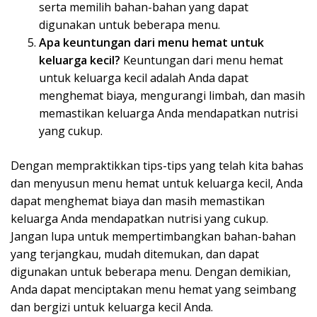
serta memilih bahan-bahan yang dapat
digunakan untuk beberapa menu.
Apa keuntungan dari menu hemat untuk
keluarga kecil?
Keuntungan dari menu hemat
untuk keluarga kecil adalah Anda dapat
menghemat biaya, mengurangi limbah, dan masih
memastikan keluarga Anda mendapatkan nutrisi
yang cukup.
Dengan mempraktikkan tips-tips yang telah kita bahas
dan menyusun menu hemat untuk keluarga kecil, Anda
dapat menghemat biaya dan masih memastikan
keluarga Anda mendapatkan nutrisi yang cukup.
Jangan lupa untuk mempertimbangkan bahan-bahan
yang terjangkau, mudah ditemukan, dan dapat
digunakan untuk beberapa menu. Dengan demikian,
Anda dapat menciptakan menu hemat yang seimbang
dan bergizi untuk keluarga kecil Anda.