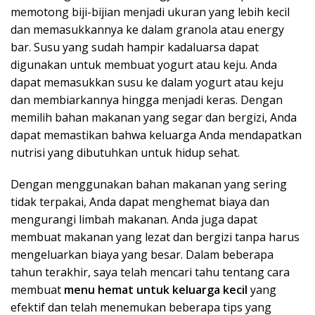
memotong biji-bijian menjadi ukuran yang lebih kecil
dan memasukkannya ke dalam granola atau energy
bar. Susu yang sudah hampir kadaluarsa dapat
digunakan untuk membuat yogurt atau keju. Anda
dapat memasukkan susu ke dalam yogurt atau keju
dan membiarkannya hingga menjadi keras. Dengan
memilih bahan makanan yang segar dan bergizi, Anda
dapat memastikan bahwa keluarga Anda mendapatkan
nutrisi yang dibutuhkan untuk hidup sehat.
Dengan menggunakan bahan makanan yang sering
tidak terpakai, Anda dapat menghemat biaya dan
mengurangi limbah makanan. Anda juga dapat
membuat makanan yang lezat dan bergizi tanpa harus
mengeluarkan biaya yang besar. Dalam beberapa
tahun terakhir, saya telah mencari tahu tentang cara
membuat
menu hemat untuk keluarga kecil
yang
efektif dan telah menemukan beberapa tips yang