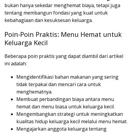
bukan hanya sekedar menghemat biaya, tetapi juga
tentang membangun fondasi yang kuat untuk
kebahagiaan dan kesuksesan keluarga.
Poin-Poin Praktis: Menu Hemat untuk
Keluarga Kecil
Beberapa poin praktis yang dapat diambil dari artikel
ini adalah:
Mengidentifikasi bahan makanan yang sering
tidak terpakai dan mencari cara untuk
menghematnya.
Membuat perbandingan biaya antara menu
hemat dan menu biasa untuk keluarga kecil.
Mengembangkan strategi untuk meningkatkan
kualitas hidup keluarga kecil melalui menu hemat.
Mengajarkan anggota keluarga tentang