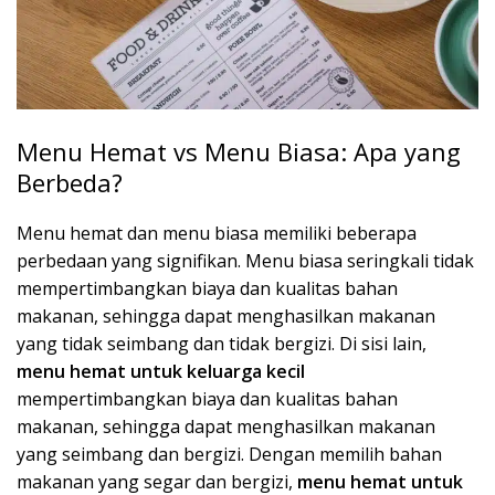
Menu Hemat vs Menu Biasa: Apa yang
Berbeda?
Menu hemat dan menu biasa memiliki beberapa
perbedaan yang signifikan. Menu biasa seringkali tidak
mempertimbangkan biaya dan kualitas bahan
makanan, sehingga dapat menghasilkan makanan
yang tidak seimbang dan tidak bergizi. Di sisi lain,
menu hemat untuk keluarga kecil
mempertimbangkan biaya dan kualitas bahan
makanan, sehingga dapat menghasilkan makanan
yang seimbang dan bergizi. Dengan memilih bahan
makanan yang segar dan bergizi,
menu hemat untuk