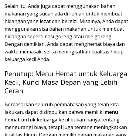
Selain itu, Anda juga dapat menggunakan bahan
makanan yang sudah ada di rumah untuk membuat
hidangan yang lezat dan bergizi. Misalnya, Anda dapat
menggunakan sisa bahan makanan untuk membuat
hidangan seperti nasi goreng atau mie goreng.
Dengan demikian, Anda dapat menghemat biaya dan
waktu memasak, serta meningkatkan kualitas hidup
keluarga kecil Anda.
Penutup: Menu Hemat untuk Keluarga
Kecil, Kunci Masa Depan yang Lebih
Cerah
Berdasarkan seluruh pembahasan yang telah kita
lakukan, dapat disimpulkan bahwa memiliki
menu
hemat untuk keluarga kecil
bukan hanya tentang
mengurangi biaya, tetapi juga tentang meningkatkan
kualitas hidup. Dengan memilih bahan makanan yang