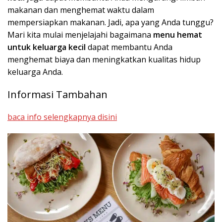
makanan dan menghemat waktu dalam
mempersiapkan makanan. Jadi, apa yang Anda tunggu?
Mari kita mulai menjelajahi bagaimana
menu hemat
untuk keluarga kecil
dapat membantu Anda
menghemat biaya dan meningkatkan kualitas hidup
keluarga Anda.
Informasi Tambahan
baca info selengkapnya disini