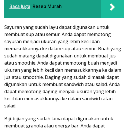
Baca Juga
Resep Murah
Sayuran yang sudah layu dapat digunakan untuk
membuat sup atau semur. Anda dapat memotong
sayuran menjadi ukuran yang lebih kecil dan
memasukkannya ke dalam sup atau semur. Buah yang
sudah matang dapat digunakan untuk membuat jus
atau smoothie. Anda dapat memotong buah menjadi
ukuran yang lebih kecil dan memasukkannya ke dalam
jus atau smoothie. Daging yang sudah dimasak dapat
digunakan untuk membuat sandwich atau salad. Anda
dapat memotong daging menjadi ukuran yang lebih
kecil dan memasukkannya ke dalam sandwich atau
salad.
Biji-bijian yang sudah lama dapat digunakan untuk
membuat granola atau energy bar. Anda dapat