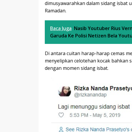
dimusyawarahkan dalam sidang isbat 
Ramadan.
Baca Juga
Nasib Youtuber Rius Ver
Garuda Ke Polisi Netizen Bela Yout
Di antara cuitan harap-harap cemas men
menyelipkan celotehan kocak bahkan
dengan momen sidang isbat.