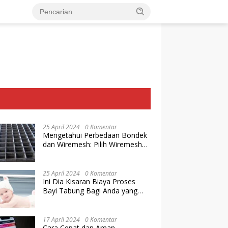
25 April 2024
0 Komentar
Mengetahui Perbedaan Bondek
dan Wiremesh: Pilih Wiremesh
Terbaik dari Baja Utama Steel
25 April 2024
0 Komentar
Ini Dia Kisaran Biaya Proses
Bayi Tabung Bagi Anda yang
Ingin Memiliki Keturunan dengan
Cara IVF
17 April 2024
0 Komentar
Cara Cepat dan Aman