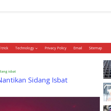
 trick
Technology
Privacy Policy
Email
Sitemap
dang isbat
antikan Sidang Isbat