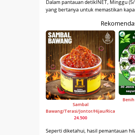
Dalam pantauan detikINET, Minggu (5/5/
yang bertanya untuk memastikan kapan 
Rekomendas
Benih
Sambal
Bawang/Terasi/Jontor/Hijau/Rica
24.500
Seperti diketahui, hasil pemantauan hila