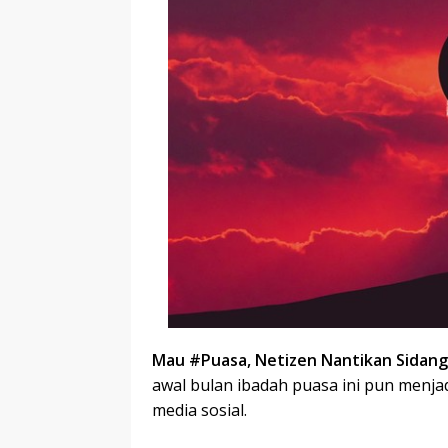
r
p
I
r
e
n
Mau #Puasa, Netizen Nantikan Sidang
awal bulan ibadah puasa ini pun menja
media sosial.