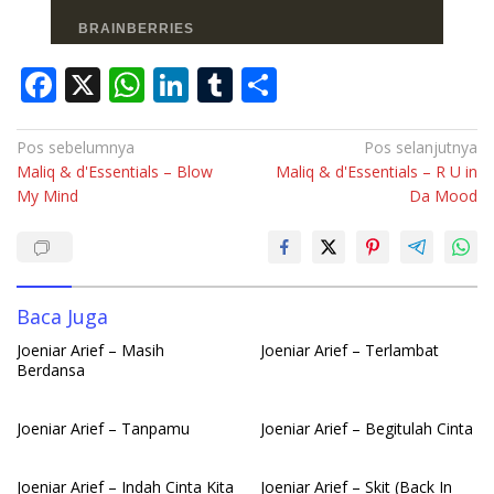
F
X
W
Li
T
S
ac
h
n
u
h
e
at
k
m
ar
Navigasi
Pos sebelumnya
Pos selanjutnya
Maliq & d'Essentials – Blow
Maliq & d'Essentials – R U in
pos
b
s
e
bl
e
My Mind
Da Mood
o
A
dI
r
o
p
n
k
p
Baca Juga
Joeniar Arief – Masih
Joeniar Arief – Terlambat
Berdansa
Joeniar Arief – Tanpamu
Joeniar Arief – Begitulah Cinta
Joeniar Arief – Indah Cinta Kita
Joeniar Arief – Skit (Back In