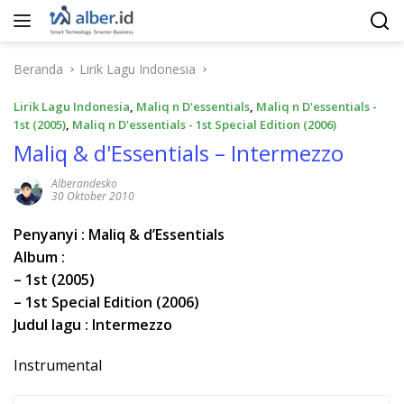
Langsung
ke
konten
Beranda
Lirik Lagu Indonesia
Lirik Lagu Indonesia
,
Maliq n D'essentials
,
Maliq n D'essentials -
1st (2005)
,
Maliq n D'essentials - 1st Special Edition (2006)
Maliq & d'Essentials – Intermezzo
Alberandesko
30 Oktober 2010
Penyanyi : Maliq & d’Essentials
Album :
– 1st (2005)
– 1st Special Edition (2006)
Judul lagu : Intermezzo
Instrumental