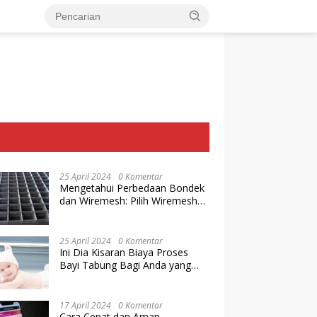
25 April 2024
0 Komentar
Mengetahui Perbedaan Bondek
dan Wiremesh: Pilih Wiremesh
Terbaik dari Baja Utama Steel
25 April 2024
0 Komentar
Ini Dia Kisaran Biaya Proses
Bayi Tabung Bagi Anda yang
Ingin Memiliki Keturunan dengan
Cara IVF
17 April 2024
0 Komentar
Cara Cepat dan Aman