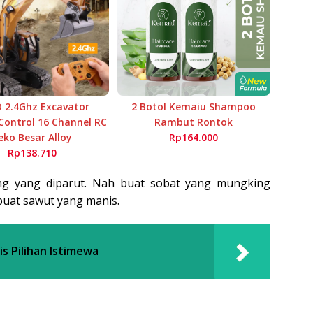
 2.4Ghz Excavator
2 Botol Kemaiu Shampoo
ontrol 16 Channel RC
Rambut Rontok
eko Besar Alloy
Rp164.000
Rp138.710
ng yang diparut. Nah buat sobat yang mungking
buat sawut yang manis.
 Pilihan Istimewa