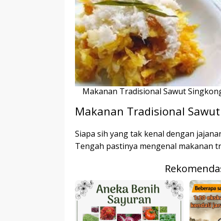
r
p
I
r
e
n
Makanan Tradisional Sawut Singkon
Makanan Tradisional Sawut
Siapa sih yang tak kenal dengan jajanan
Tengah pastinya mengenal makanan trad
Rekomendas