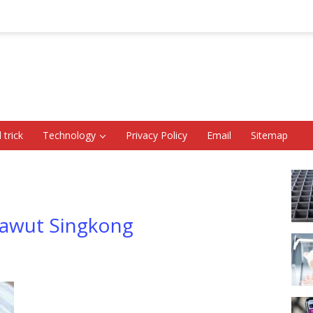
 trick
Technology
Privacy Policy
Email
Sitemap
Sawut Singkong