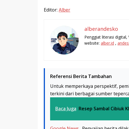
Editor:
Alber
alberandesko
Penggiat literasi digita
website:
alber.id
,
andes
Referensi Berita Tambahan
Untuk memperkaya perspektif, pem
terkini dari berbagai sumber teperc
Baca Juga
Resep Sambal Cibiuk K
Google News
. Penyajian berita dil