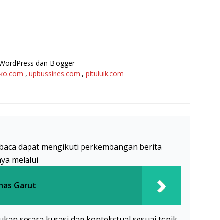
l, WordPress dan Blogger
ko.com
,
upbussines.com
,
pituluik.com
baca dapat mengikuti perkembangan berita
aya melalui
has Garut
akukan secara kurasi dan kontekstual sesuai topik