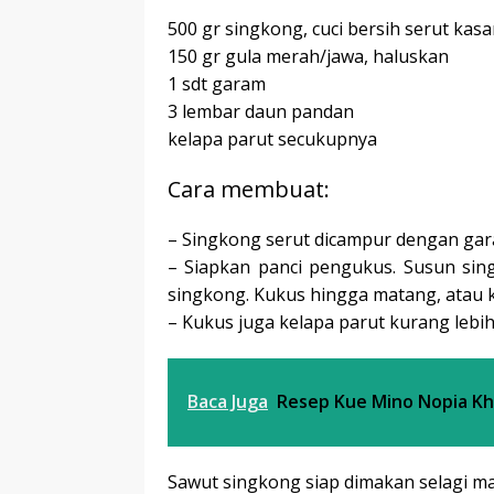
500 gr singkong, cuci bersih serut kasa
150 gr gula merah/jawa, haluskan
1 sdt garam
3 lembar daun pandan
kelapa parut secukupnya
Cara membuat:
– Singkong serut dicampur dengan gara
– Siapkan panci pengukus. Susun sin
singkong. Kukus hingga matang, atau k
– Kukus juga kelapa parut kurang lebih
Baca Juga
Resep Kue Mino Nopia K
Sawut singkong siap dimakan selagi mas