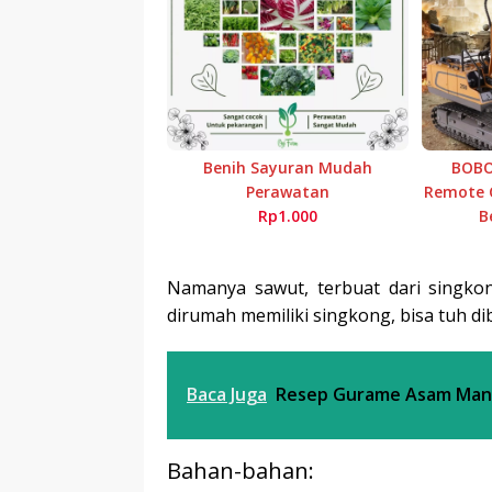
Benih Sayuran Mudah
BOBO
Perawatan
Remote C
Rp1.000
B
Namanya sawut, terbuat dari singko
dirumah memiliki singkong, bisa tuh di
Baca Juga
Resep Gurame Asam Manis
Bahan-bahan: