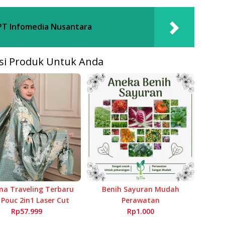
PT Infomedia Nusantara
i Produk Untuk Anda
a Traveling Terbaru
Benih Sayuran Mudah
 Pouc 2in1 Laser Cut
Perawatan
Rp57.999
Rp1.000