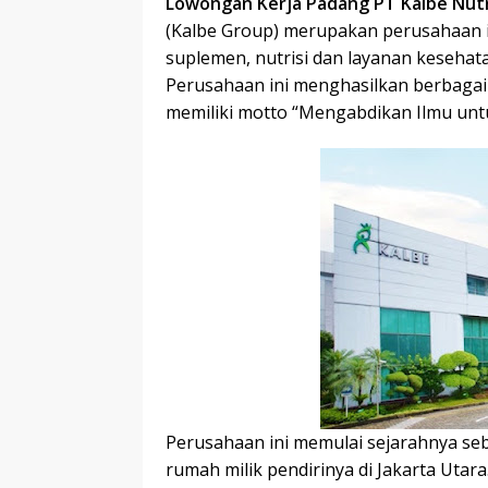
Lowongan Kerja Padang PT Kalbe Nutri
r
p
I
(Kalbe Group) merupakan perusahaan i
r
e
n
suplemen, nutrisi dan layanan kesehata
Perusahaan ini menghasilkan berbaga
memiliki motto “Mengabdikan Ilmu unt
Pеruѕаhааn іnі mеmulаі ѕеjаrаhnуа ѕеb
rumah mіlіk реndіrіnуа dі Jakarta Utara