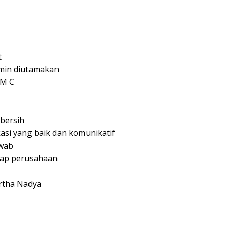
t
min diutamakan
IM C
bersih
si yang baik dan komunikatif
awab
adap perusahaan
Artha Nadya