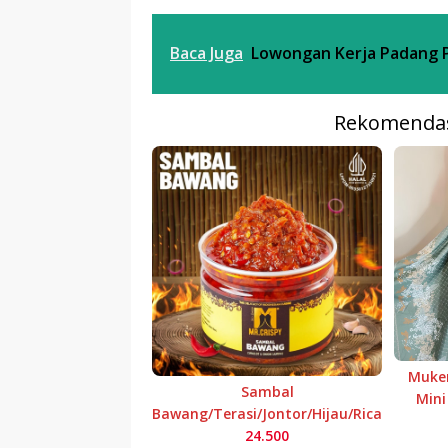
Baca Juga
Lоwоngаn Kеrjа Padang 
Rekomendas
Muken
Sambal
Mini
Bawang/Terasi/Jontor/Hijau/Rica
24.500