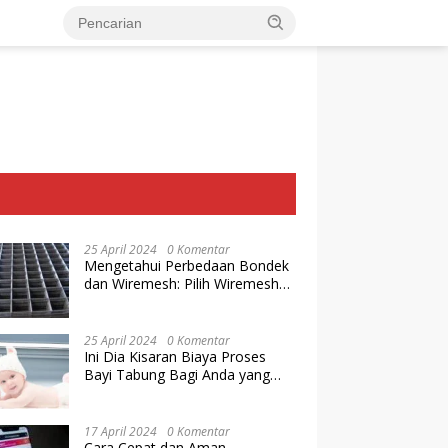
25 April 2024
0 Komentar
Mengetahui Perbedaan Bondek
dan Wiremesh: Pilih Wiremesh
Terbaik dari Baja Utama Steel
25 April 2024
0 Komentar
Ini Dia Kisaran Biaya Proses
Bayi Tabung Bagi Anda yang
Ingin Memiliki Keturunan dengan
Cara IVF
17 April 2024
0 Komentar
Cara Cepat dan Aman