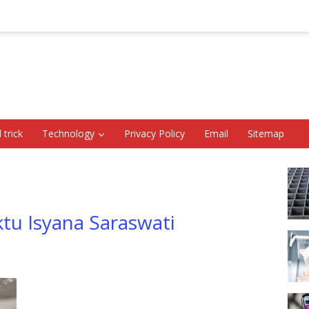
 trick
Technology
Privacy Policy
Email
Sitemap
ktu Isyana Saraswati