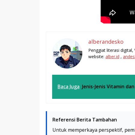
alberandesko
Penggiat literasi digita
website:
alber.id
,
andes
Baca Juga
Jenis-Jenis Vitamin da
Referensi Berita Tambahan
Untuk memperkaya perspektif, pem