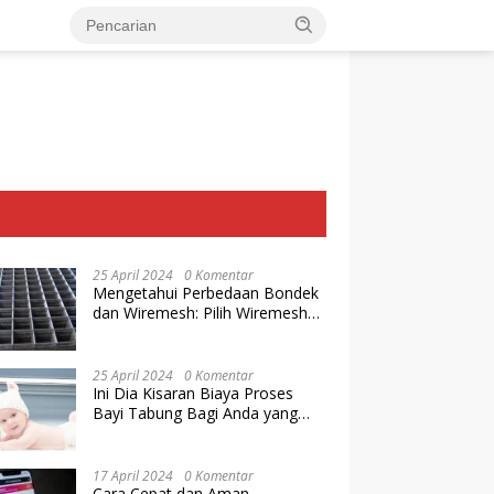
25 April 2024
0 Komentar
Mengetahui Perbedaan Bondek
dan Wiremesh: Pilih Wiremesh
Terbaik dari Baja Utama Steel
25 April 2024
0 Komentar
Ini Dia Kisaran Biaya Proses
Bayi Tabung Bagi Anda yang
Ingin Memiliki Keturunan dengan
Cara IVF
17 April 2024
0 Komentar
Cara Cepat dan Aman