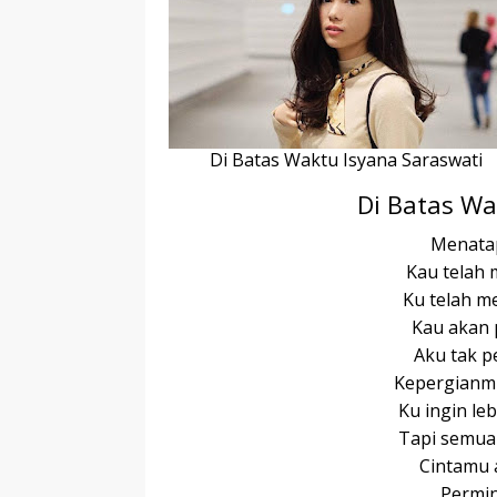
r
p
I
r
e
n
Di Batas Waktu Isyana Saraswati
Di Batas Wa
Menata
Kau telah
Ku telah m
Kau akan p
Aku tak p
Kepergianm
Ku ingin le
Tapi semua
Cintamu 
Permin