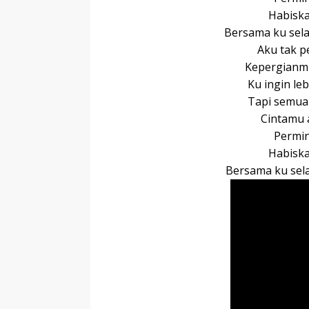
Habiska
Bersama ku sel
Aku tak p
Kepergianm
Ku ingin le
Tapi semua
Cintamu 
Permin
Habiska
Bersama ku sel