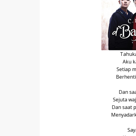
r
p
I
r
e
n
Tahuka
Aku 
Setiap 
Berhent
Dan saa
Sejuta wa
Dan saat
Menyadark
Say