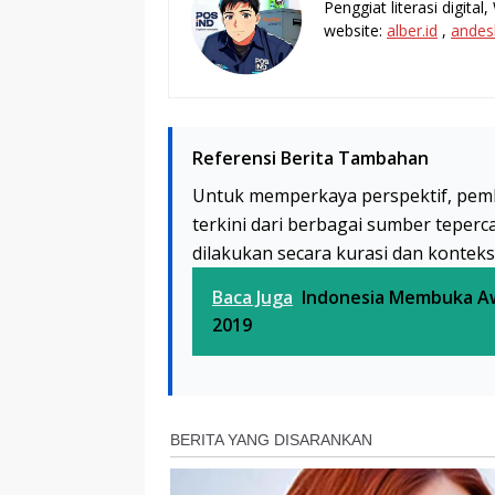
Penggiat literasi digita
website:
alber.id
,
andes
Referensi Berita Tambahan
Untuk memperkaya perspektif, pem
terkini dari berbagai sumber teperc
dilakukan secara kurasi dan kontek
Baca Juga
Indonesia Membuka Awa
2019