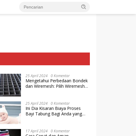
25 April 2024
0 Komentar
Mengetahui Perbedaan Bondek
dan Wiremesh: Pilih Wiremesh
Terbaik dari Baja Utama Steel
25 April 2024
0 Komentar
Ini Dia Kisaran Biaya Proses
Bayi Tabung Bagi Anda yang
Ingin Memiliki Keturunan dengan
Cara IVF
17 April 2024
0 Komentar
Cara Cepat dan Aman