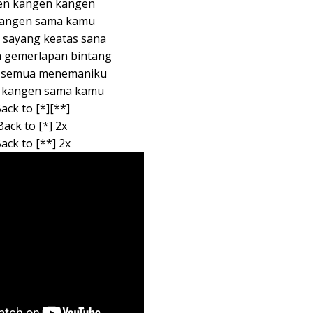
en kangen kangen
kangen sama kamu
h sayang keatas sana
 gemerlapan bintang
 semua menemaniku
u kangen sama kamu
ack to [*][**]
Back to [*] 2x
ack to [**] 2x