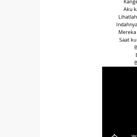
Kang
Aku 
Lihatla
Indahnya
Mereka
Saat k
B
B