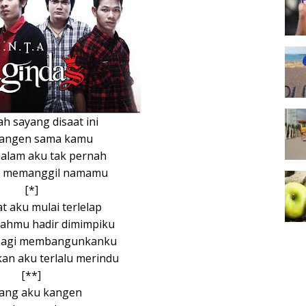
h sayang disaat ini
kangen sama kamu
malam aku tak pernah
i memanggil namamu
[*]
t aku mulai terlelap
jahmu hadir dimimpiku
 pagi membangunkanku
an aku terlalu merindu
[**]
ang aku kangen