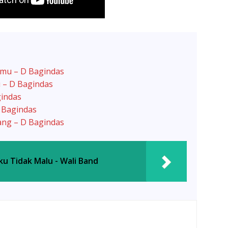
amu – D Bagindas
 – D Bagindas
gindas
D Bagindas
rang – D Bagindas
ku Tidak Malu - Wali Band