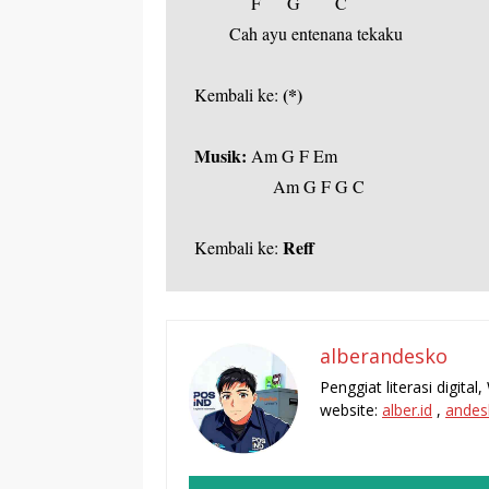
       F      G        C
  Cah ayu entenana tekaku
(*)
Kembali ke: 
Musik:
 Am G F Em
         Am G F G C
Reff
Kembali ke: 
alberandesko
Penggiat literasi digita
website:
alber.id
,
andes