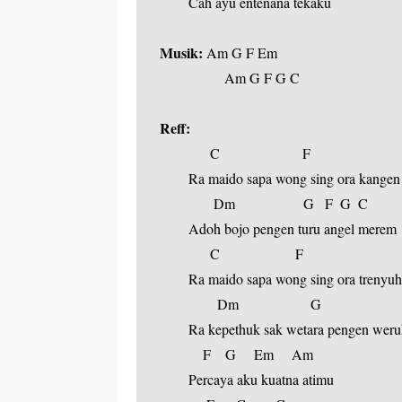
  Cah ayu entenana tekaku
Musik:
 Am G F Em
         Am G F G C
Reff:
        C                       F
  Ra maido sapa wong sing ora kangen
         Dm                   G   F  G  C
  Adoh bojo pengen turu angel merem
        C                     F
  Ra maido sapa wong sing ora trenyuh
          Dm                    G
  Ra kepethuk sak wetara pengen weru
      F    G     Em     Am
  Percaya aku kuatna atimu