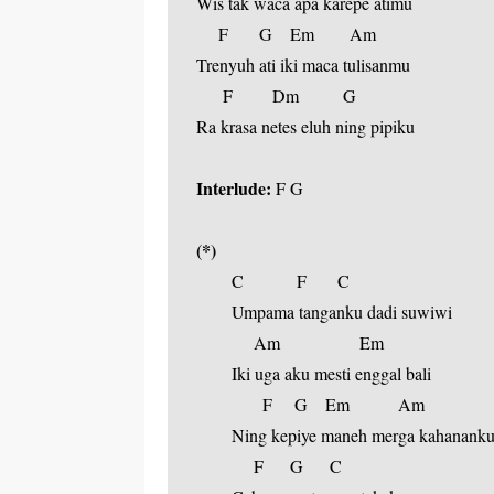
Wis tak waca apa karepe atimu
     F       G    Em        Am
Trenyuh ati iki maca tulisanmu
      F         Dm          G
Ra krasa netes eluh ning pipiku
Interlude:
 F G
(*)
     C            F       C
  Umpama tanganku dadi suwiwi
       Am                  Em
  Iki uga aku mesti enggal bali
         F     G    Em           Am
  Ning kepiye maneh merga kahanank
       F      G      C