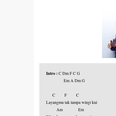
r
p
I
r
e
n
Intro :
 C Dm F C G
        Em A Dm G
      C         F         C
Layangmu tak tampa wingi kui
          Am               Em