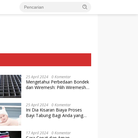
25 April 2024
0 Komentar
Mengetahui Perbedaan Bondek
dan Wiremesh: Pilih Wiremesh
Terbaik dari Baja Utama Steel
25 April 2024
0 Komentar
Ini Dia Kisaran Biaya Proses
Bayi Tabung Bagi Anda yang
Ingin Memiliki Keturunan dengan
Cara IVF
17 April 2024
0 Komentar
Cara Cepat dan Aman