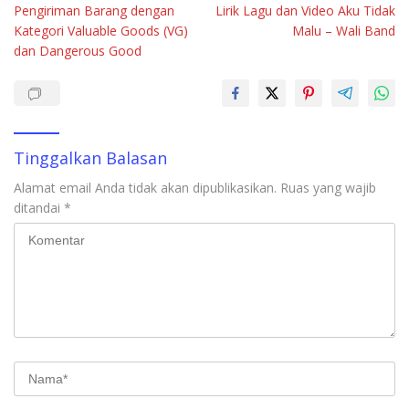
Pengiriman Barang dengan
Lirik Lagu dan Video Aku Tidak
pos
b
s
e
bl
e
Kategori Valuable Goods (VG)
Malu – Wali Band
o
A
dI
r
dan Dangerous Good
o
p
n
k
p
Tinggalkan Balasan
Alamat email Anda tidak akan dipublikasikan.
Ruas yang wajib
ditandai
*