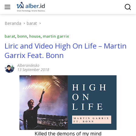
Langsung
ke
konten
Beranda
barat
barat
,
bonn
,
house
,
martin garrix
Liric and Video High On Life – Martin
Garrix Feat. Bonn
Alberandesko
13 September 2018
Killed the demons of my mind