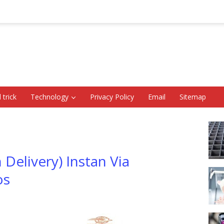
 trick
Technology
Privacy Policy
Email
Sitemap
Delivery) Instan Via
os