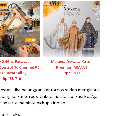
 2.4Ghz Excavator
Mukena Dewasa Katun
ontrol 16 Channel RC
Premium ARAFAH
eko Besar Alloy
Rp53.800
Rp138.710
Instan, jika pelanggan kantorpos sudah menginstal
datang ke kantorpos. Cukup melalui aplikasi PosAja
 beserta meminta pickup kiriman.
si PosAja