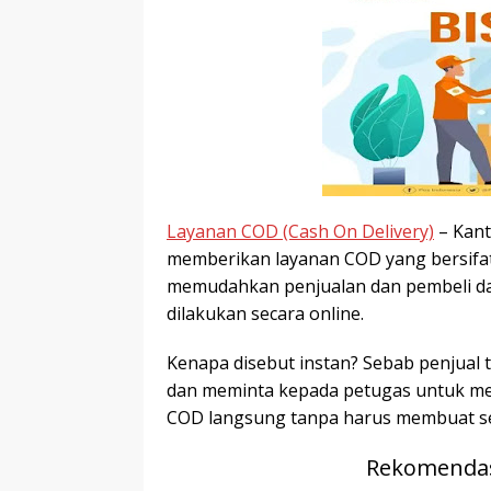
r
p
I
r
e
n
Layanan COD (Cash On Delivery)
– Kan
memberikan layanan COD yang bersifat 
memudahkan penjualan dan pembeli dal
dilakukan secara online.
Kenapa disebut instan? Sebab penjual 
dan meminta kepada petugas untuk men
COD langsung tanpa harus membuat se
Rekomendas