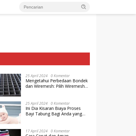
25 April 2024
0 Komentar
Mengetahui Perbedaan Bondek
dan Wiremesh: Pilih Wiremesh
Terbaik dari Baja Utama Steel
25 April 2024
0 Komentar
Ini Dia Kisaran Biaya Proses
Bayi Tabung Bagi Anda yang
Ingin Memiliki Keturunan dengan
Cara IVF
17 April 2024
0 Komentar
Cara Cepat dan Aman