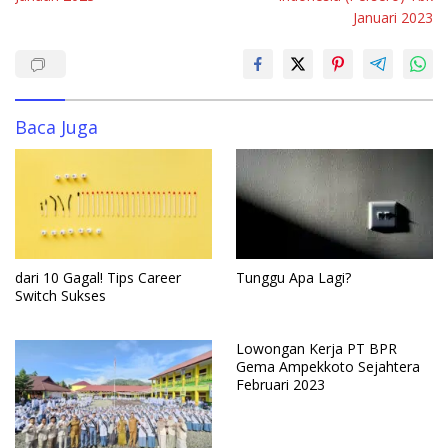
o
A
dI
r
Januari 2023
o
p
n
k
p
Baca Juga
dari 10 Gagal! Tips Career
Tunggu Apa Lagi?
Switch Sukses
Lowongan Kerja PT BPR
Gema Ampekkoto Sejahtera
Februari 2023