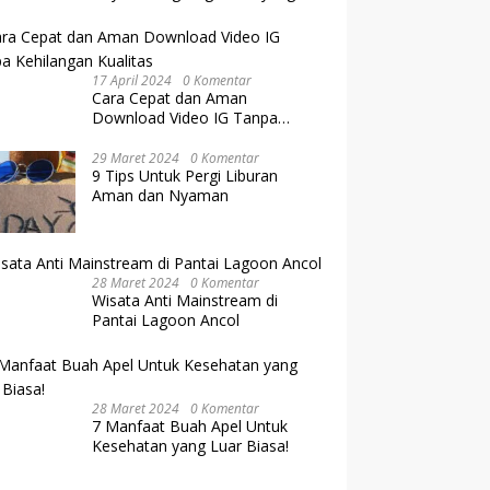
Ingin Memiliki Keturunan dengan
Cara IVF
17 April 2024
0 Komentar
Cara Cepat dan Aman
Download Video IG Tanpa
Kehilangan Kualitas
29 Maret 2024
0 Komentar
9 Tips Untuk Pergi Liburan
Aman dan Nyaman
28 Maret 2024
0 Komentar
Wisata Anti Mainstream di
Pantai Lagoon Ancol
28 Maret 2024
0 Komentar
7 Manfaat Buah Apel Untuk
Kesehatan yang Luar Biasa!