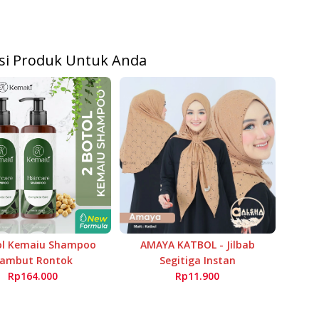
i Produk Untuk Anda
ol Kemaiu Shampoo
AMAYA KATBOL - Jilbab
ambut Rontok
Segitiga Instan
Rp164.000
Rp11.900