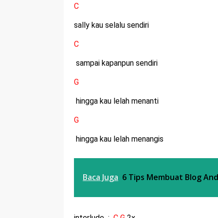
C
sally kau selalu sendiri
C
sampai kapanpun sendiri
G
hingga kau lelah menanti
G
hingga kau lelah menangis
Baca Juga
6 Tips Membuat Blog And
interlude :
C G
2x