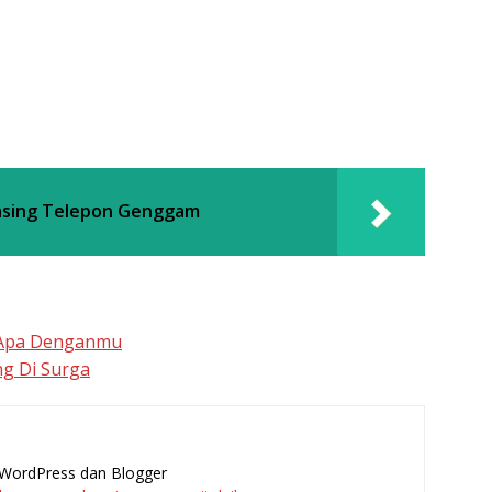
asing Telepon Genggam
a Apa Denganmu
ng Di Surga
l, WordPress dan Blogger