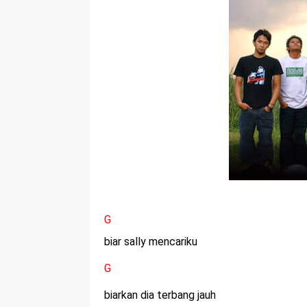
r
p
I
r
e
n
G
biar sally mencariku
G
biarkan dia terbang jauh