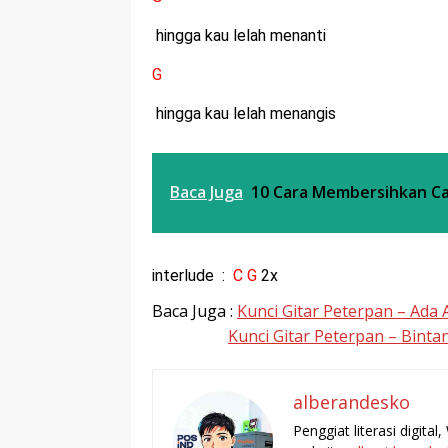
hingga kau lelah menanti
G
hingga kau lelah menangis
Baca Juga
10 Cara Membersihkan C
interlude :
C G
2x
Baca Juga :
Kunci Gitar Peterpan – Ad
Kunci Gitar Peterpan – Binta
alberandesko
Penggiat literasi digita