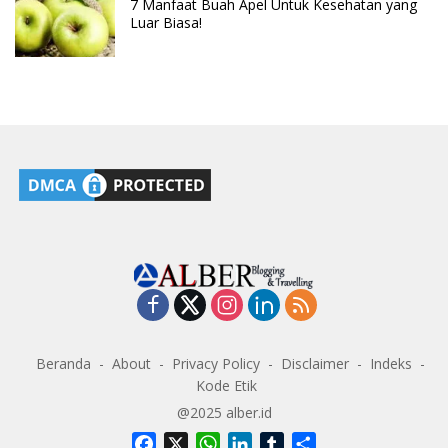
7 Manfaat Buah Apel Untuk Kesehatan yang
Luar Biasa!
Beranda
About
Privacy Policy
Disclaimer
Indeks
Kode Etik
@2025 alber.id
F
X
W
L
T
S