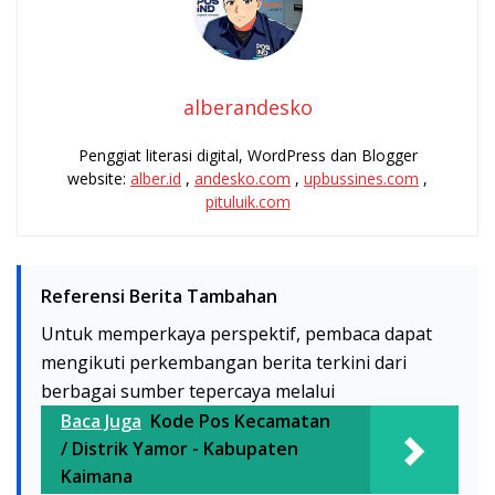
alberandesko
Penggiat literasi digital, WordPress dan Blogger
website:
alber.id
,
andesko.com
,
upbussines.com
,
pituluik.com
Referensi Berita Tambahan
Untuk memperkaya perspektif, pembaca dapat
mengikuti perkembangan berita terkini dari
berbagai sumber tepercaya melalui
Baca Juga
Kode Pos Kecamatan
/ Distrik Yamor - Kabupaten
Kaimana