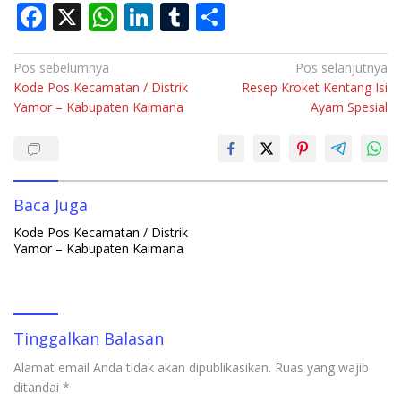
F
X
W
Li
T
S
ac
h
n
u
h
e
at
k
m
ar
Navigasi
Pos sebelumnya
Pos selanjutnya
Kode Pos Kecamatan / Distrik
Resep Kroket Kentang Isi
pos
b
s
e
bl
e
Yamor – Kabupaten Kaimana
Ayam Spesial
o
A
dI
r
o
p
n
k
p
Baca Juga
Kode Pos Kecamatan / Distrik
Yamor – Kabupaten Kaimana
Tinggalkan Balasan
Alamat email Anda tidak akan dipublikasikan.
Ruas yang wajib
ditandai
*