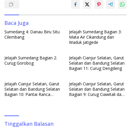
o
p
n
k
p
Baca Juga
Sumedang 4: Danau Biru Situ
Jelajah Sumedang Bagian 3:
Cilembang
Mata Air Cikandung dan
Waduk Jatigede
Jelajah Sumedang Bagian 2:
Jelajah Cianjur Selatan, Garut
Curug Gorobog
Selatan dan Bandung Selatan
Bagian 11: Curug Dengdeng
Jelajah Cianjur Selatan, Garut
Jelajah Cianjur Selatan, Garut
Selatan dan Bandung Selatan
Selatan dan Bandung Selatan
Bagian 10: Pantai Ranca
Bagian 9: Curug Ciawitali dan
Buaya dan Puncak Guha
Curug Rahong/Curug Cisewu
Tinggalkan Balasan