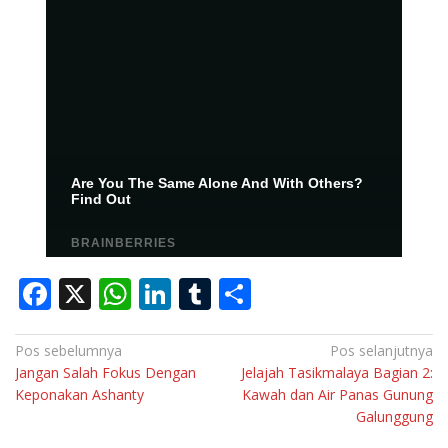
F
X
W
Li
T
S
ac
h
n
u
h
e
at
k
m
ar
Navigasi
Pos sebelumnya
Pos selanjutnya
Jangan Salah Fokus Dengan
Jelajah Tasikmalaya Bagian 2:
pos
b
s
e
bl
e
Keponakan Ashanty
Kawah dan Air Panas Gunung
o
A
dI
r
Galunggung