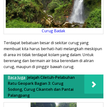
Curug Badak
Terdapat bebatuan besar di sekitar curug yang
membuat kita harus berhati-hati melangkah meskipun
di area ini tidak terdapat kolam yang dalam. Untuk
berenang dan bermain air bisa berendam di aliran
curug, maupun di pinggir bawah curug.
Baca Juga
Jelajah Ciletuh-Pelabuhan
Ratu Geopark Bagian 3: Curug
Sodong, Curug Cikanteh dan Pantai
Palangpang