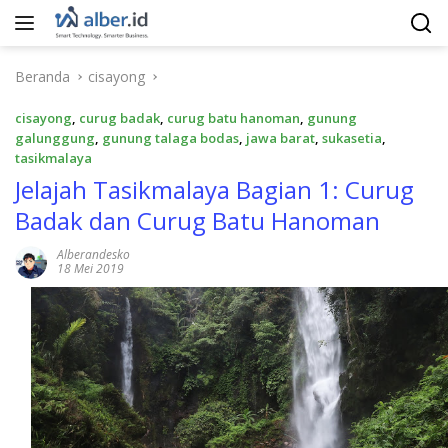
Langsung
ke
konten
Beranda
cisayong
cisayong
,
curug badak
,
curug batu hanoman
,
gunung
galunggung
,
gunung talaga bodas
,
jawa barat
,
sukasetia
,
tasikmalaya
Jelajah Tasikmalaya Bagian 1: Curug
Badak dan Curug Batu Hanoman
Alberandesko
18 Mei 2019