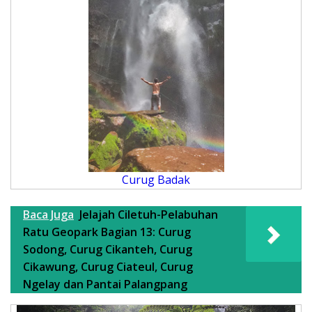
Curug Badak
Baca Juga
Jelajah Ciletuh-Pelabuhan
Ratu Geopark Bagian 13: Curug
Sodong, Curug Cikanteh, Curug
Cikawung, Curug Ciateul, Curug
Ngelay dan Pantai Palangpang