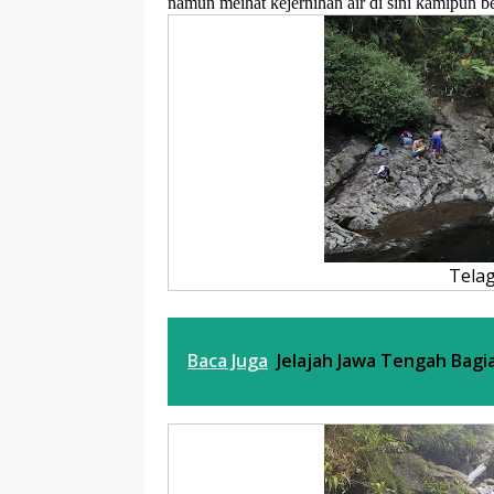
namun meihat kejernihan air di sini kamipun b
Telag
Baca Juga
Jelajah Jawa Tengah Bagi