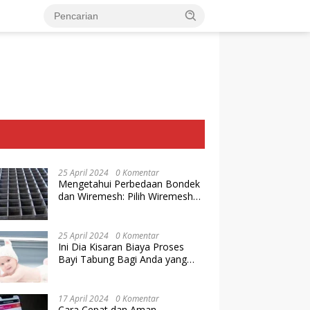
25 April 2024
0 Komentar
Mengetahui Perbedaan Bondek
dan Wiremesh: Pilih Wiremesh
Terbaik dari Baja Utama Steel
25 April 2024
0 Komentar
Ini Dia Kisaran Biaya Proses
Bayi Tabung Bagi Anda yang
Ingin Memiliki Keturunan dengan
Cara IVF
17 April 2024
0 Komentar
Cara Cepat dan Aman