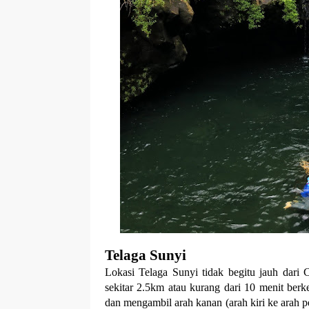
r
p
I
r
e
n
Telaga Sunyi
Lokasi Telaga Sunyi tidak begitu jauh dari
sekitar 2.5km atau kurang dari 10 menit berk
dan mengambil arah kanan (arah kiri ke arah pe