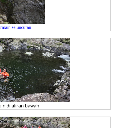
rmain seluncuran
in di aliran bawah