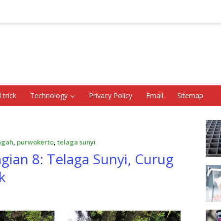
 trick
Technology
Privacy Policy
Email
Sitemap
ngah
,
purwokerto
,
telaga sunyi
gian 8: Telaga Sunyi, Curug
k