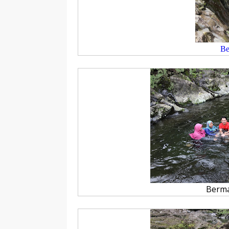
Be
Berma