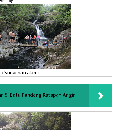
erenang.
a Sunyi nan alami
an 5: Batu Pandang Ratapan Angin