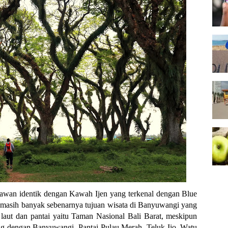
tawan identik dengan Kawah Ijen yang terkenal dengan Blue
tu masih banyak sebenarnya tujuan wisata di Banyuwangi yang
a laut dan pantai yaitu Taman Nasional Bali Barat, meskipun
ung dengan Banyuwangi, Pantai Pulau Merah, Teluk Ijo, Watu