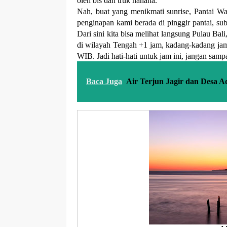
oleh bis dan truk hahaha.
Nah, buat yang menikmati sunrise, Pantai Wa
penginapan kami berada di pinggir pantai, sub
Dari sini kita bisa melihat langsung Pulau Bal
di wilayah Tengah +1 jam, kadang-kadang ja
WIB. Jadi hati-hati untuk jam ini, jangan sampa
Baca Juga
Air Terjun Jagir dan Desa A