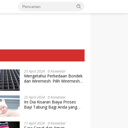
25 April 2024
0 Komentar
Mengetahui Perbedaan Bondek
dan Wiremesh: Pilih Wiremesh
Terbaik dari Baja Utama Steel
25 April 2024
0 Komentar
Ini Dia Kisaran Biaya Proses
Bayi Tabung Bagi Anda yang
Ingin Memiliki Keturunan dengan
Cara IVF
17 April 2024
0 Komentar
Cara Cepat dan Aman