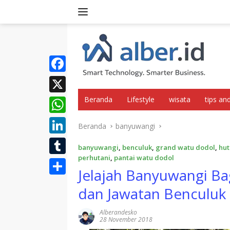
Langsung
ke
konten
F
a
Beranda
Lifestyle
wisata
tips and
X
c
W
Beranda
banyuwangi
e
h
L
b
banyuwangi
,
benculuk
,
grand watu dodol
,
hut
a
i
perhutani
,
pantai watu dodol
o
T
t
Jelajah Banyuwangi Ba
n
o
u
S
s
dan Jawatan Benculuk
k
k
m
h
A
e
b
Alberandesko
a
p
28 November 2018
d
l