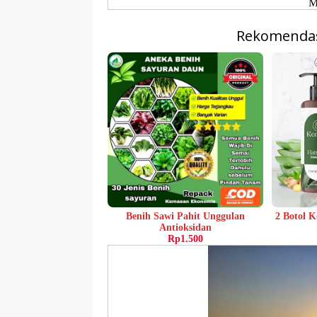
M
Rekomendas
Benih Sawi Pahit Unggulan
2 Botol 
Antioksidan
Rp1.500