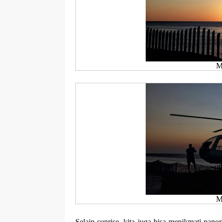
M
M
Selain sunrise, kita juga bisa menikmati pan