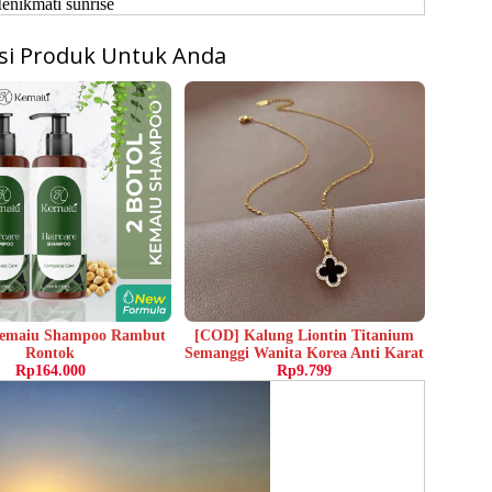
enikmati sunrise
i Produk Untuk Anda
Kemaiu Shampoo Rambut
[COD] Kalung Liontin Titanium
Rontok
Semanggi Wanita Korea Anti Karat
Rp164.000
Rp9.799