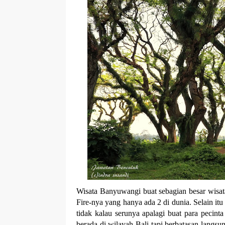
r
p
I
r
e
n
Wisata Banyuwangi buat sebagian besar wisa
Fire-nya yang hanya ada 2 di dunia. Selain i
tidak kalau serunya apalagi buat para pecint
berada di wilayah Bali tapi berbatasan langs