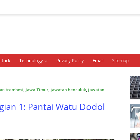
 trick
Technology
Privacy Policy
Email
Sitemap
an trembesi
,
Jawa Timur
,
jawatan benculuk
,
jawatan
gian 1: Pantai Watu Dodol