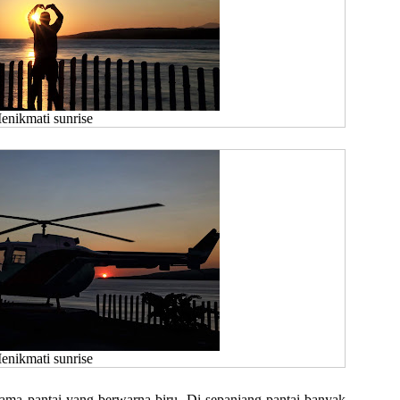
enikmati sunrise
enikmati sunrise
orama pantai yang berwarna biru. Di sepanjang pantai banyak