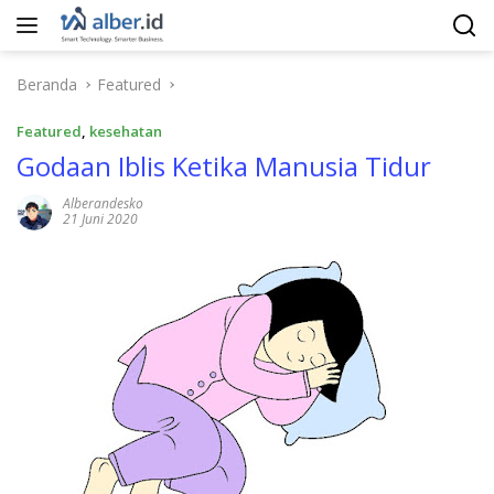
Langsung
ke
konten
Beranda
Featured
Featured
,
kesehatan
Godaan Iblis Ketika Manusia Tidur
Alberandesko
21 Juni 2020