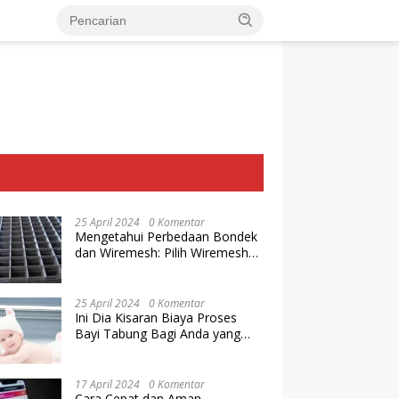
25 April 2024
0 Komentar
Mengetahui Perbedaan Bondek
dan Wiremesh: Pilih Wiremesh
Terbaik dari Baja Utama Steel
25 April 2024
0 Komentar
Ini Dia Kisaran Biaya Proses
Bayi Tabung Bagi Anda yang
Ingin Memiliki Keturunan dengan
Cara IVF
17 April 2024
0 Komentar
Cara Cepat dan Aman