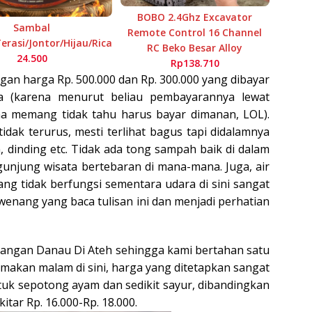
BOBO 2.4Ghz Excavator
Sambal
Remote Control 16 Channel
rasi/Jontor/Hijau/Rica
RC Beko Besar Alloy
24.500
Rp138.710
ngan harga Rp. 500.000 dan Rp. 300.000 yang dibayar
lla (karena menurut beliau pembayarannya lewat
a memang tidak tahu harus bayar dimanan, LOL).
dak terurus, mesti terlihat bagus tapi didalamnya
, dinding etc. Tidak ada tong sampah baik di dalam
gunjung wisata bertebaran di mana-mana. Juga, air
ang tidak berfungsi sementara udara di sini sangat
enang yang baca tulisan ini dan menjadi perhatian
angan Danau Di Ateh sehingga kami bertahan satu
li makan malam di sini, harga yang ditetapkan sangat
ntuk sepotong ayam dan sedikit sayur, dibandingkan
ar Rp. 16.000-Rp. 18.000.