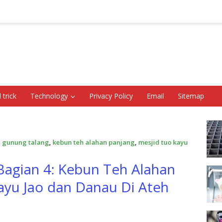
 trick
Technology
Privacy Policy
Email
Sitemap
,
gunung talang
,
kebun teh alahan panjang
,
mesjid tuo kayu
 Bagian 4: Kebun Teh Alahan
ayu Jao dan Danau Di Ateh