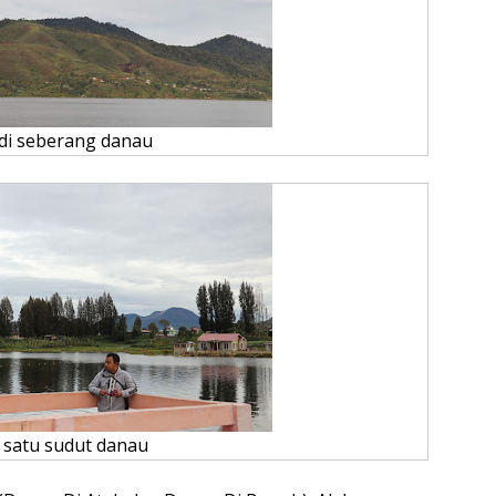
 di seberang danau
 satu sudut danau