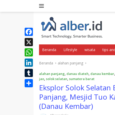
Langsung
ke
konten
F
a
Beranda
Lifestyle
wisata
tips and
X
c
W
Beranda
alahan panjang
e
h
L
b
alahan panjang
,
danau diateh
,
danau kembar
a
i
jao
,
solok selatan
,
sumatera barat
o
T
t
Eksplor Solok Selatan
n
o
u
S
s
Panjang, Mesjid Tuo K
k
k
m
h
A
e
(Danau Kembar)
b
a
p
d
l