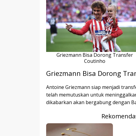
r
p
I
r
e
n
Griezmann Bisa Dorong Transfer
Coutinho
Griezmann Bisa Dorong Tra
Antoine Griezmann siap menjadi trans
telah memutuskan untuk meninggalkan 
dikabarkan akan bergabung dengan Ba
Rekomendas