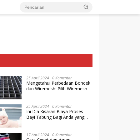
25 April 2024
0 Komentar
Mengetahui Perbedaan Bondek
dan Wiremesh: Pilih Wiremesh
Terbaik dari Baja Utama Steel
25 April 2024
0 Komentar
Ini Dia Kisaran Biaya Proses
Bayi Tabung Bagi Anda yang
Ingin Memiliki Keturunan dengan
Cara IVF
17 April 2024
0 Komentar
Cara Cepat dan Aman