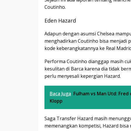
Coutinho.
Eden Hazard
Adapun dengan asumsi Chelsea mampu 
menghadirkan Coutinho bisa menjadi pi
kode keberangkatannya ke Real Madrid,
Performa Coutinho dianggap masih cuk
kesulitan di Barca karena dia tidak ber
perlu menyesali kepergian Hazard.
Baca Juga
Fulham vs Man Utd: Fred 
Klopp
Saga Transfer Hazard masih menunggu fi
memenangkan kompetisi, Hazard bisa