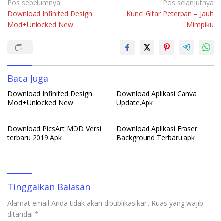
e
at
k
m
ar
Navigasi
Pos sebelumnya
Pos selanjutnya
Download Infinited Design
Kunci Gitar Peterpan – Jauh
pos
b
s
e
bl
e
Mod+Unlocked New
Mimpiku
o
A
dI
r
o
p
n
k
p
Baca Juga
Download Infinited Design
Download Aplikasi Canva
Mod+Unlocked New
Update.Apk
Download PicsArt MOD Versi
Download Aplikasi Eraser
terbaru 2019.Apk
Background Terbaru.apk
Tinggalkan Balasan
Alamat email Anda tidak akan dipublikasikan.
Ruas yang wajib
ditandai
*