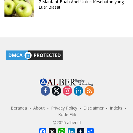
7 Manfaat Buah Apel Untuk Kesehatan yang
Luar Biasa!
Beranda
About
Privacy Policy
Disclaimer
Indeks
Kode Etik
@2025 alber.id
F
X
W
L
T
S