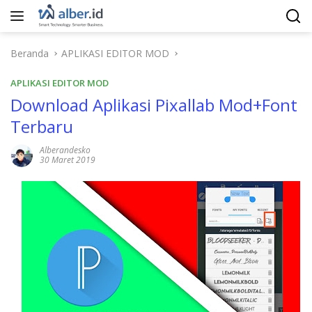
Langsung
ke
konten
Beranda
APLIKASI EDITOR MOD
APLIKASI EDITOR MOD
Download Aplikasi Pixallab Mod+Font
Terbaru
Alberandesko
30 Maret 2019