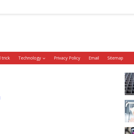
 trick
Technology
Privacy Policy
Email
Sitemap
h