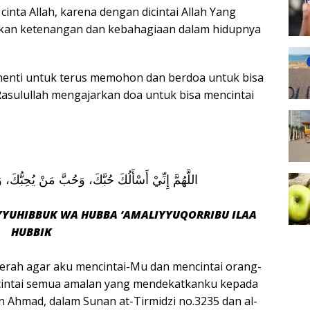
inta Allah, karena dengan dicintai Allah Yang
an ketenangan dan kebahagiaan dalam hidupnya
a henti untuk terus memohon dan berdoa untuk bisa
. Rasulullah mengajarkan doa untuk bisa mencintai
اللَّهُمَّ إِنِّيْ أَسْأَلُكَ حُبَّكَ، وَحُبَّ مَنْ يُحِبُّكَ،
YUHIBBUK WA HUBBA ‘AMALIYYUQORRIBU ILAA
HUBBIK
gerah agar aku mencintai-Mu dan mencintai orang-
cintai semua amalan yang mendekatkanku kepada
an Ahmad, dalam Sunan at-Tirmidzi no.3235 dan al-