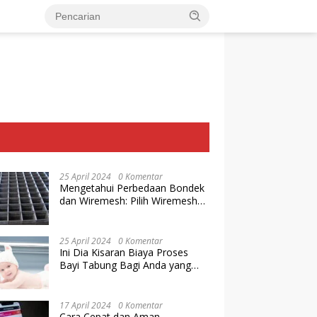
25 April 2024
0 Komentar
Mengetahui Perbedaan Bondek
dan Wiremesh: Pilih Wiremesh
Terbaik dari Baja Utama Steel
25 April 2024
0 Komentar
Ini Dia Kisaran Biaya Proses
Bayi Tabung Bagi Anda yang
Ingin Memiliki Keturunan dengan
Cara IVF
17 April 2024
0 Komentar
Cara Cepat dan Aman