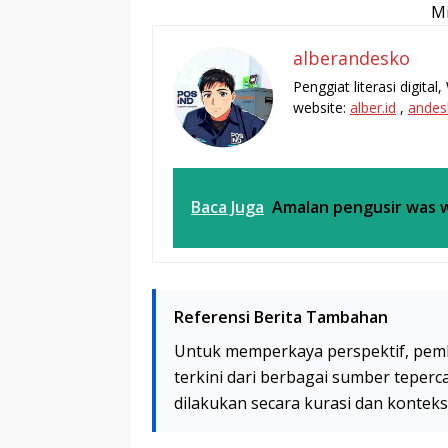
Mi
alberandesko
Penggiat literasi digita
website:
alber.id
,
andes
Baca Juga
Amalan pengusir was 
Referensi Berita Tambahan
Untuk memperkaya perspektif, pem
terkini dari berbagai sumber teperc
dilakukan secara kurasi dan kontek