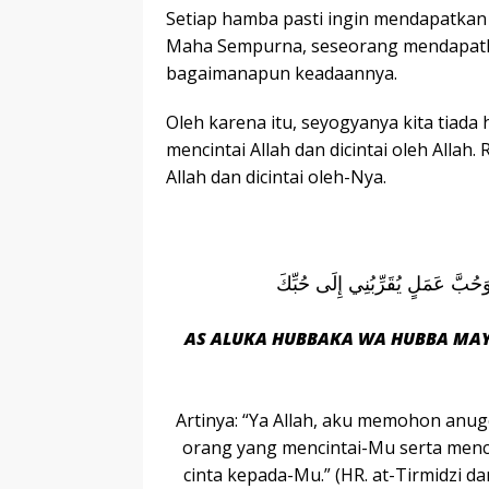
r
p
Setiap hamba pasti ingin mendapatkan c
I
r
e
Maha Sempurna, seseorang mendapatk
n
bagaimanapun keadaannya.
Oleh karena itu, seyogyanya kita tiad
mencintai Allah dan dicintai oleh Allah
Allah dan dicintai oleh-Nya.
 وَحُبَّ عَمَلٍ يُقَرِّبُنِي إِلَى حُبِّكَ
AS ALUKA HUBBAKA WA HUBBA MAY
Artinya: “Ya Allah, aku memohon anu
orang yang mencintai-Mu serta men
cinta kepada-Mu.” (HR. at-Tirmidzi d