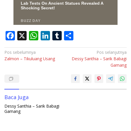
F
X
W
Li
T
S
ac
h
n
u
h
e
at
k
m
ar
Navigasi
Pos sebelumnya
Pos selanjutnya
Zalmon – Tikuluang Usang
Dessy Santhia – Sarik Babagi
pos
b
s
e
bl
e
Gamang
o
A
dI
r
o
p
n
k
p
Baca Juga
Dessy Santhia – Sarik Babagi
Gamang