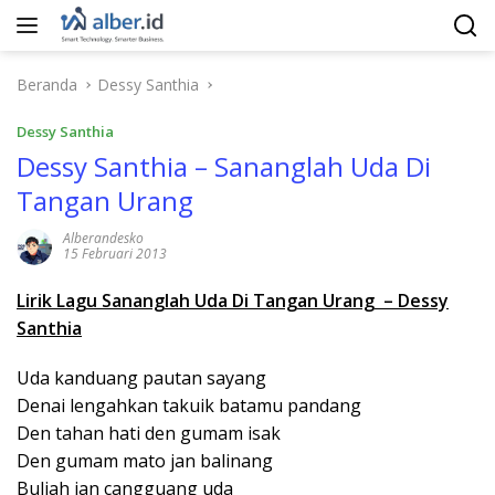
Langsung
ke
konten
Beranda
Dessy Santhia
Dessy Santhia
Dessy Santhia – Sananglah Uda Di
Tangan Urang
Alberandesko
15 Februari 2013
Lirik Lagu Sananglah Uda Di Tangan Urang – Dessy
Santhia
Uda kanduang pautan sayang
Denai lengahkan takuik batamu pandang
Den tahan hati den gumam isak
Den gumam mato jan balinang
Buliah jan cangguang uda