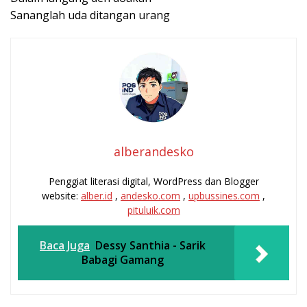
Sananglah uda ditangan urang
alberandesko
Penggiat literasi digital, WordPress dan Blogger
website:
alber.id
,
andesko.com
,
upbussines.com
,
pituluik.com
Baca Juga
Dessy Santhia - Sarik
Babagi Gamang